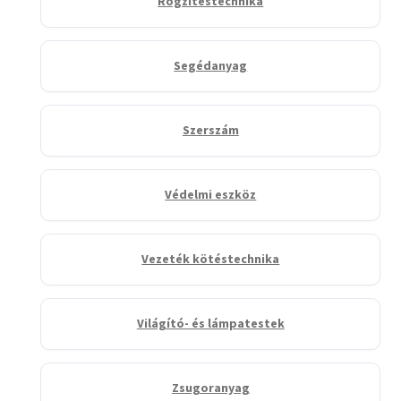
Rögzítéstechnika
Segédanyag
Szerszám
Védelmi eszköz
Vezeték kötéstechnika
Világító- és lámpatestek
Zsugoranyag