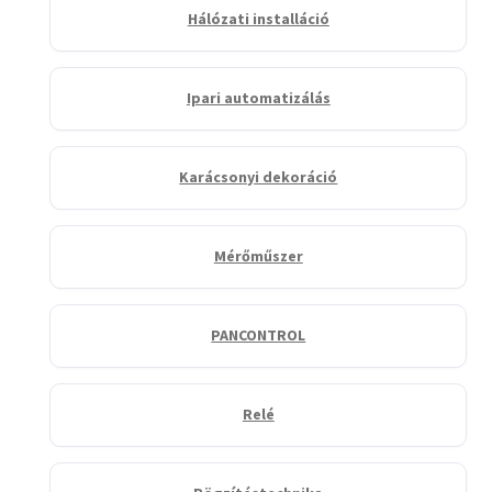
Hálózati installáció
Ipari automatizálás
Karácsonyi dekoráció
Mérőműszer
PANCONTROL
Relé