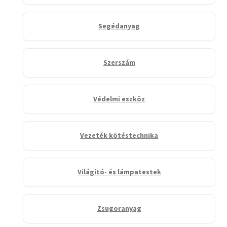
Segédanyag
Szerszám
Védelmi eszköz
Vezeték kötéstechnika
Világító- és lámpatestek
Zsugoranyag