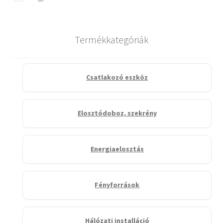
Termékkategóriák
Csatlakozó eszköz
Elosztódoboz, szekrény
Energiaelosztás
Fényforrások
Hálózati installáció