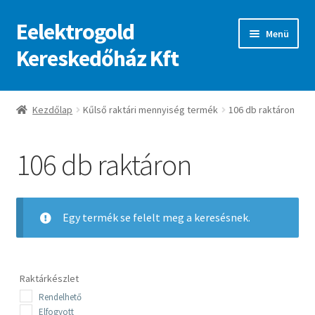
Eelektrogold
Ugrás
Kilépés
Menü
a
a
Kereskedőház Kft
navigációhoz
tartalomba
Kezdőlap
Kezdőlap
Kűlső raktári mennyiség termék
106 db raktáron
A fiókom
106 db raktáron
Adatvédelmi irányelvek
ajanlatkeres
Egy termék se felelt meg a keresésnek.
Raktárkészlet
Rendelhető
Elfogyott