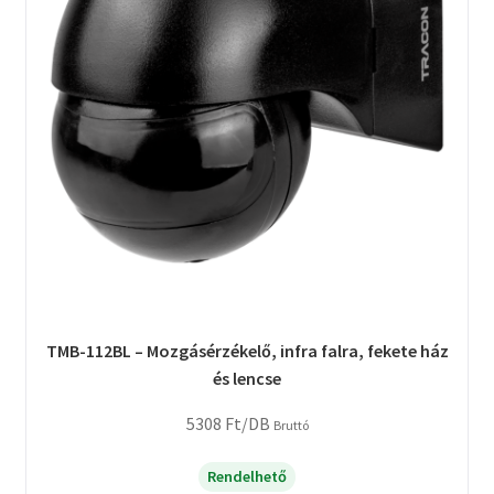
TMB-112BL – Mozgásérzékelő, infra falra, fekete ház
és lencse
5308
Ft
/DB
Bruttó
Rendelhető