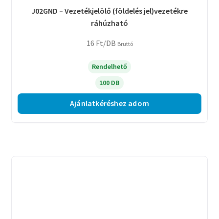
J02GND – Vezetékjelölő (földelés jel)vezetékre
ráhúzható
16
Ft
/DB
Bruttó
Rendelhető
100 DB
Ajánlatkéréshez adom