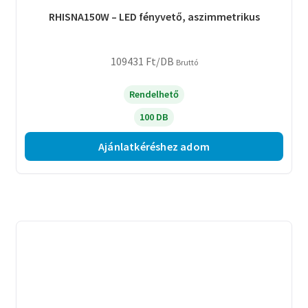
RHISNA150W – LED fényvető, aszimmetrikus
109431
Ft
/DB
Bruttó
Rendelhető
100 DB
Ajánlatkéréshez adom