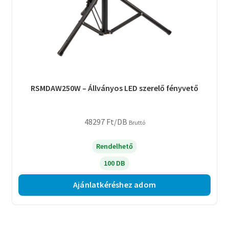
RSMDAW250W – Állványos LED szerelő fényvető
48297
Ft
/DB
Bruttó
Rendelhető
100 DB
Ajánlatkéréshez adom