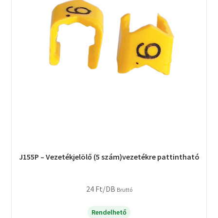
J155P – Vezetékjelölő (5 szám)vezetékre pattintható
24
Ft
/DB
Bruttó
Rendelhető