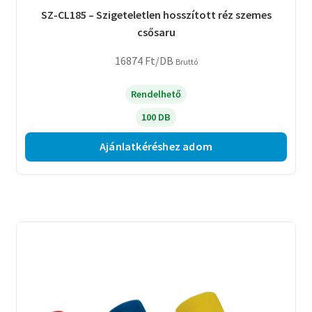
SZ-CL185 – Szigeteletlen hosszított réz szemes
csősaru
16874
Ft
/DB
Bruttó
Rendelhető
100 DB
Ajánlatkéréshez adom