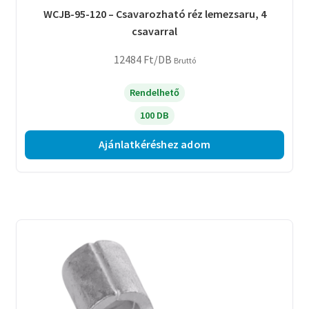
WCJB-95-120 – Csavarozható réz lemezsaru, 4
csavarral
12484
Ft
/DB
Bruttó
Rendelhető
100 DB
Ajánlatkéréshez adom