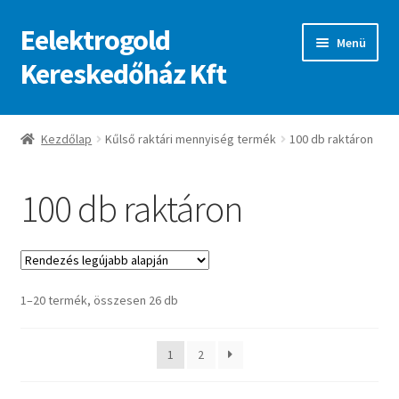
Eelektrogold
Ugrás
Kilépés
Menü
a
a
Kereskedőház Kft
navigációhoz
tartalomba
Kezdőlap
Kezdőlap
Kűlső raktári mennyiség termék
100 db raktáron
A fiókom
100 db raktáron
Adatvédelmi irányelvek
ajanlatkeres
Sorted
1–20 termék, összesen 26 db
by
latest
1
2