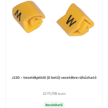
J15D – Vezetékjelölő (D betű) vezetékre ráhúzható
22
Ft
/DB
Bruttó
Rendelhető