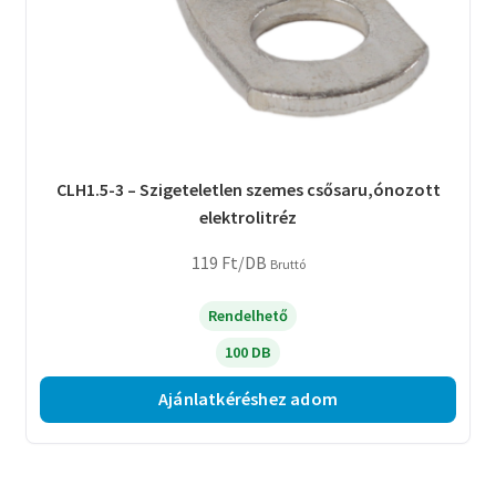
CLH1.5-3 – Szigeteletlen szemes csősaru,ónozott
elektrolitréz
119
Ft
/DB
Bruttó
Rendelhető
100 DB
Ajánlatkéréshez adom