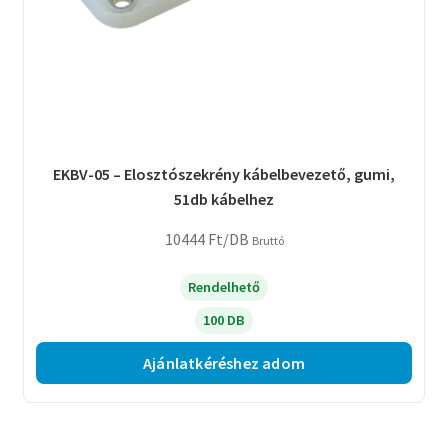
EKBV-05 – Elosztószekrény kábelbevezető, gumi,
51db kábelhez
10444
Ft
/DB
Bruttó
Rendelhető
100 DB
Ajánlatkéréshez adom