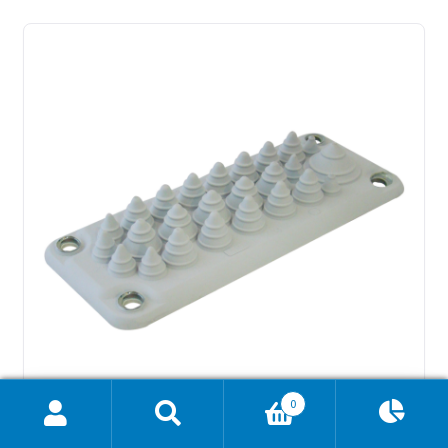
0
Ajánlatkosár
0