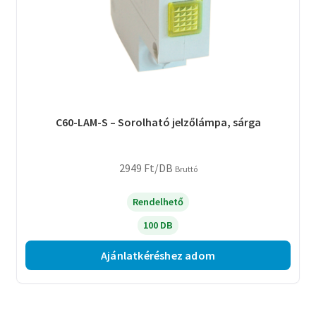
C60-LAM-S – Sorolható jelzőlámpa, sárga
2949
Ft
/DB
Bruttó
Rendelhető
100 DB
Ajánlatkéréshez adom