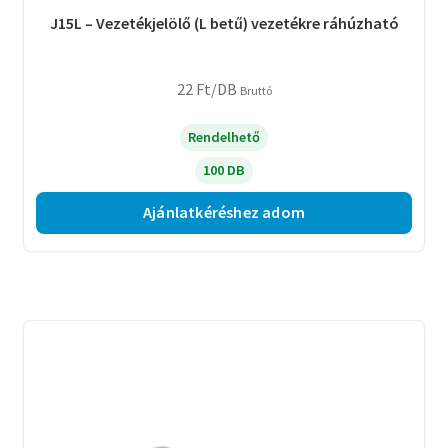
J15L – Vezetékjelölő (L betű) vezetékre ráhúzható
22
Ft
/DB
Bruttó
Rendelhető
100 DB
Ajánlatkéréshez adom