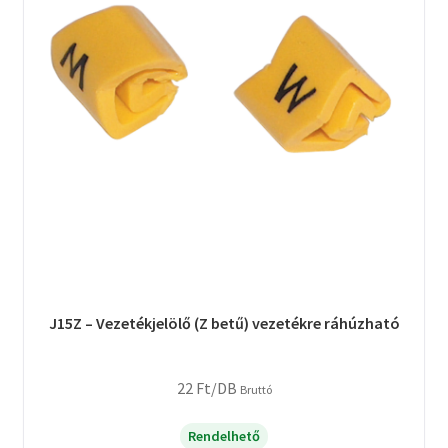
J15Z – Vezetékjelölő (Z betű) vezetékre ráhúzható
22
Ft
/DB
Bruttó
Rendelhető