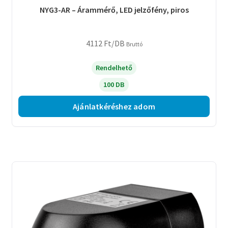
NYG3-AR – Árammérő, LED jelzőfény, piros
4112
Ft
/DB
Bruttó
Rendelhető
100 DB
Ajánlatkéréshez adom