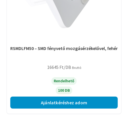
RSMDLFM50 – SMD fényvető mozgásérzékelővel, fehér
16645
Ft
/DB
Bruttó
Rendelhető
100 DB
Ajánlatkéréshez adom