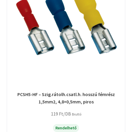
PCSH5-HF – Szig.rátolh.csatl.h. hosszú fémrész
1,5mm2, 4,8×0,5mm, piros
119
Ft
/DB
Bruttó
Rendelhető