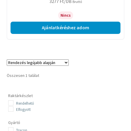
3277
Ft
/DB
Bruttó
Nincs
Ajánlatkéréshez adom
Összesen 1 találat
Raktárkészlet
Rendelhető
Elfogyott
Gyártó
Tracon