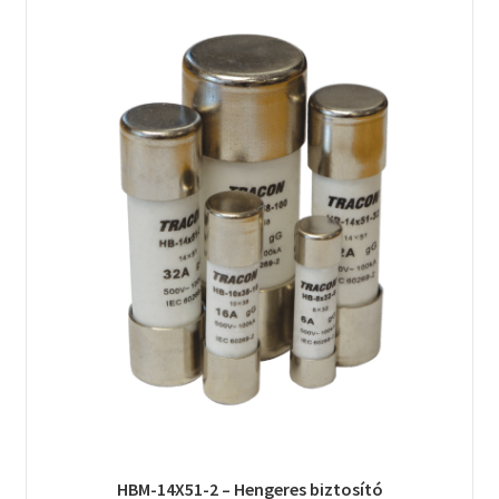
HBM-14X51-2 – Hengeres biztosító