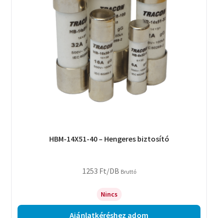
HBM-14X51-40 – Hengeres biztosító
1253
Ft
/DB
Bruttó
Nincs
Ajánlatkéréshez adom