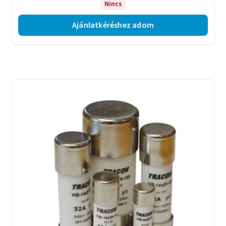
Nincs
Ajánlatkéréshez adom