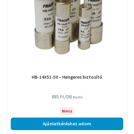
HB-14X51-50 – Hengeres biztosító
885
Ft
/DB
Bruttó
Nincs
Ajánlatkéréshez adom