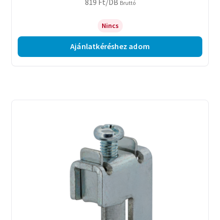
819
Ft
/DB
Bruttó
Nincs
Ajánlatkéréshez adom