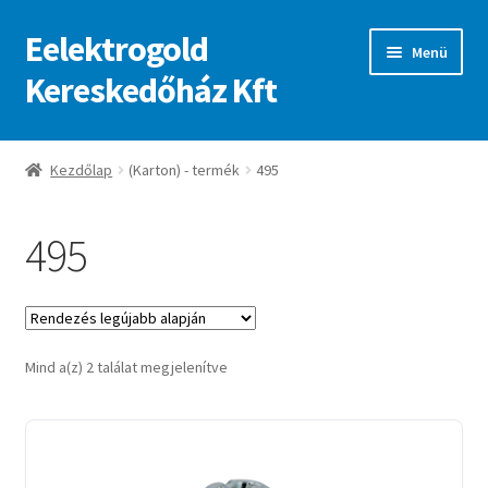
Eelektrogold
Ugrás
Kilépés
Menü
a
a
Kereskedőház Kft
navigációhoz
tartalomba
Kezdőlap
Kezdőlap
(Karton) - termék
495
A fiókom
495
Adatvédelmi irányelvek
ajanlatkeres
Sorted
Mind a(z) 2 találat megjelenítve
by
latest