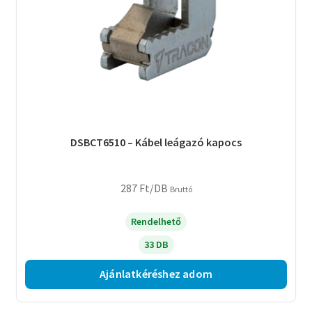
DSBCT6510 – Kábel leágazó kapocs
287
Ft
/DB
Bruttó
Rendelhető
33 DB
Ajánlatkéréshez adom