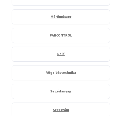
Mérőműszer
PANCONTROL
Relé
Rögzítéstechnika
Segédanyag
Szerszám