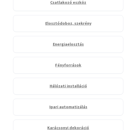
Csatlakozó eszköz
Elosztódoboz, szekrény
Energiaelosztás
Fényforrások
Hálózati installáció
Ipari automatizálás
Karácsonyi dekoráció