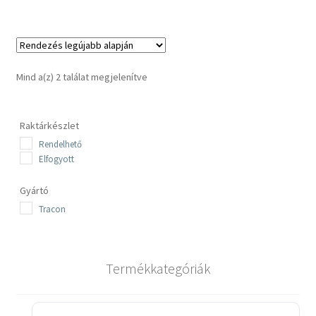
Sorted
Mind a(z) 2 találat megjelenítve
by
latest
Raktárkészlet
Rendelhető
Elfogyott
Gyártó
Tracon
Termékkategóriák