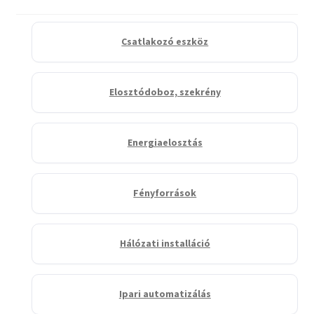
Csatlakozó eszköz
Elosztódoboz, szekrény
Energiaelosztás
Fényforrások
Hálózati installáció
Ipari automatizálás