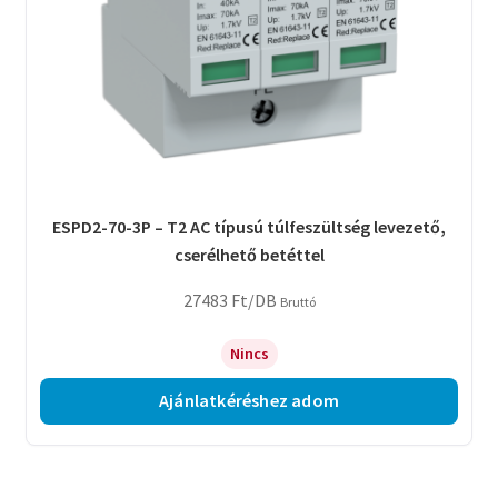
ESPD2-70-3P – T2 AC típusú túlfeszültség levezető,
cserélhető betéttel
27483
Ft
/DB
Bruttó
Nincs
Ajánlatkéréshez adom