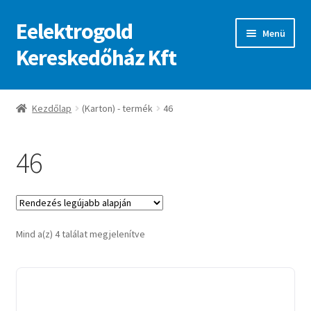
Eelektrogold
Ugrás
Kilépés
Menü
a
a
Kereskedőház Kft
navigációhoz
tartalomba
Kezdőlap
Kezdőlap
(Karton) - termék
46
A fiókom
46
Adatvédelmi irányelvek
ajanlatkeres
Sorted
Mind a(z) 4 találat megjelenítve
by
latest