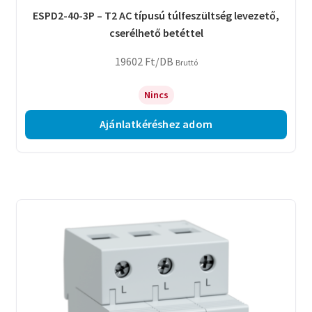
ESPD2-40-3P – T2 AC típusú túlfeszültség levezető,
cserélhető betéttel
19602
Ft
/DB
Bruttó
Nincs
Ajánlatkéréshez adom