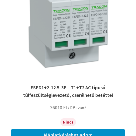
ESPD1+2-12.5-3P – T1+T2 AC típusú
túlfeszültséglevezető, cserélhető betéttel
36010
Ft
/DB
Bruttó
Nincs
Ajánlatkéréshez adom