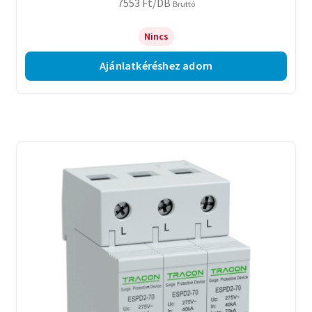
7553
Ft
/DB
Bruttó
Nincs
Ajánlatkéréshez adom