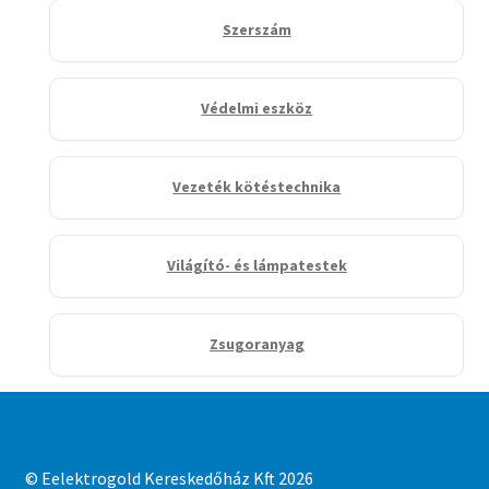
Szerszám
Védelmi eszköz
Vezeték kötéstechnika
Világító- és lámpatestek
Zsugoranyag
© Eelektrogold Kereskedőház Kft 2026