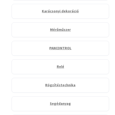
Karácsonyi dekoráció
Mérőműszer
PANCONTROL
Relé
Rögzítéstechnika
Segédanyag