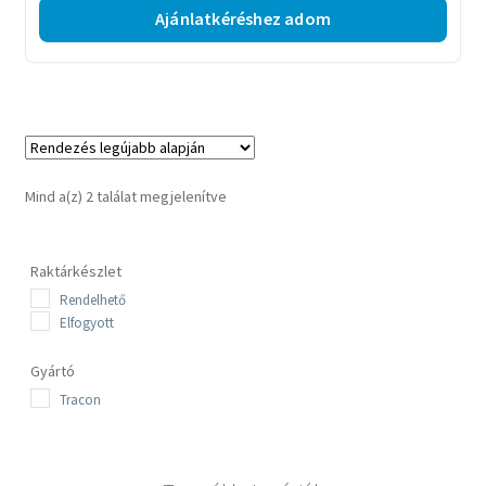
Ajánlatkéréshez adom
Sorted
Mind a(z) 2 találat megjelenítve
by
latest
Raktárkészlet
Rendelhető
Elfogyott
Gyártó
Tracon