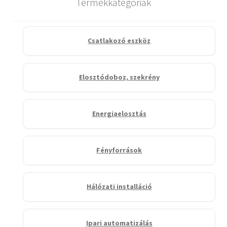
Termékkategóriák
Csatlakozó eszköz
Elosztódoboz, szekrény
Energiaelosztás
Fényforrások
Hálózati installáció
Ipari automatizálás