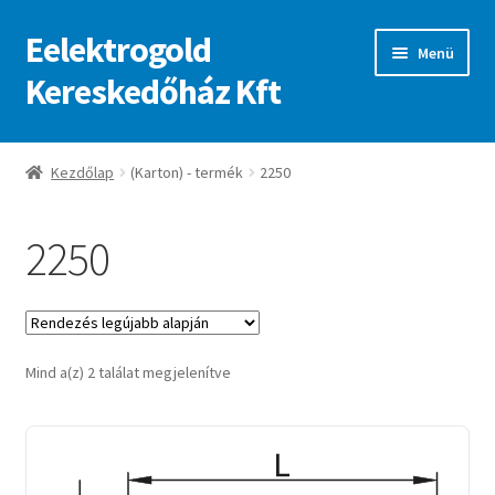
Eelektrogold
Ugrás
Kilépés
Menü
a
a
Kereskedőház Kft
navigációhoz
tartalomba
Kezdőlap
Kezdőlap
(Karton) - termék
2250
A fiókom
2250
Adatvédelmi irányelvek
ajanlatkeres
Sorted
Mind a(z) 2 találat megjelenítve
by
latest