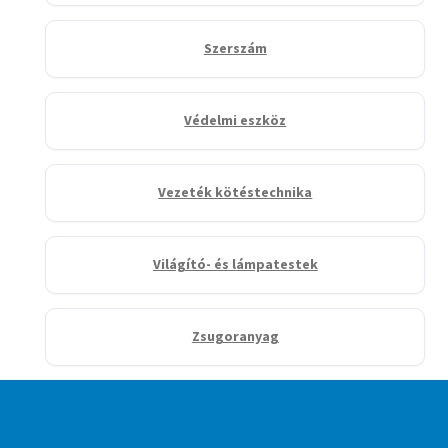
Szerszám
Védelmi eszköz
Vezeték kötéstechnika
Világító- és lámpatestek
Zsugoranyag