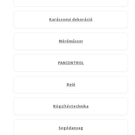
Karácsonyi dekoráció
Mérőműszer
PANCONTROL
Relé
Rögzítéstechnika
Segédanyag