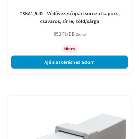
TSKA1,5JD – Védővezető ipari sorozatkapocs,
csavaros, sínre, zöld/sárga
852
Ft
/DB
Bruttó
Nincs
Ajánlatkéréshez adom