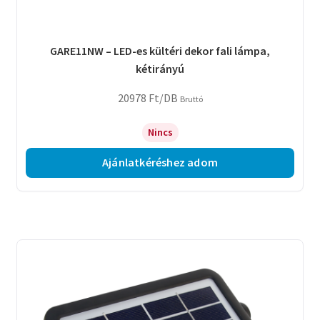
GARE11NW – LED-es kültéri dekor fali lámpa,
kétirányú
20978
Ft
/DB
Bruttó
Nincs
Ajánlatkéréshez adom