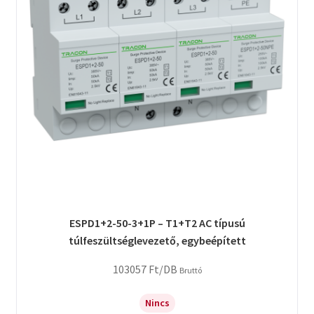
ESPD1+2-50-3+1P – T1+T2 AC típusú
túlfeszültséglevezető, egybeépített
103057
Ft
/DB
Bruttó
Nincs