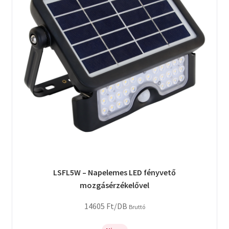
LSFL5W – Napelemes LED fényvető
mozgásérzékelővel
14605
Ft
/DB
Bruttó