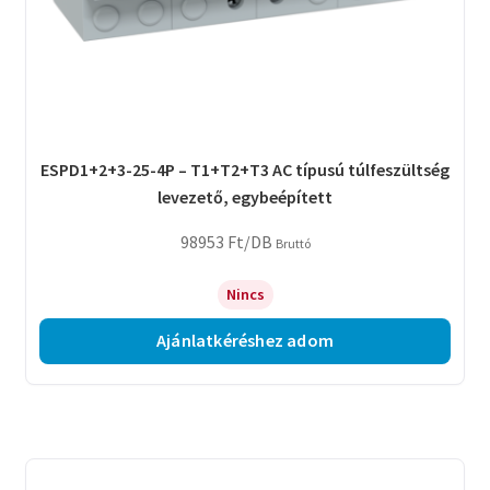
ESPD1+2+3-25-4P – T1+T2+T3 AC típusú túlfeszültség
levezető, egybeépített
98953
Ft
/DB
Bruttó
Nincs
Ajánlatkéréshez adom