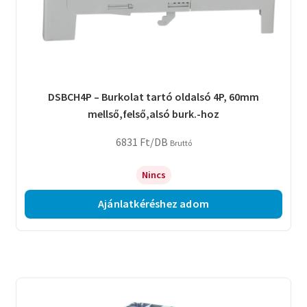
DSBCH4P – Burkolat tartó oldalsó 4P, 60mm
mellső,felső,alsó burk.-hoz
6831
Ft
/DB
Bruttó
Nincs
Ajánlatkéréshez adom