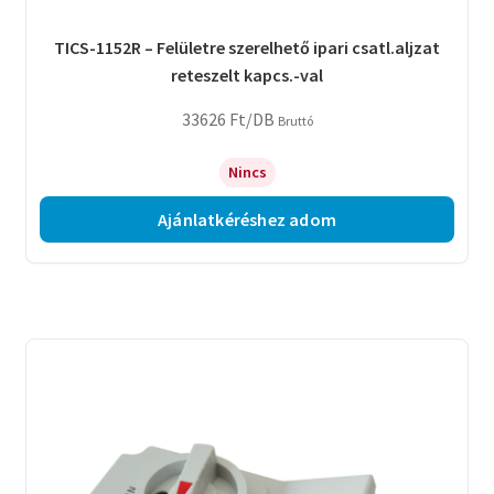
TICS-1152R – Felületre szerelhető ipari csatl.aljzat
reteszelt kapcs.-val
33626
Ft
/DB
Bruttó
Nincs
Ajánlatkéréshez adom