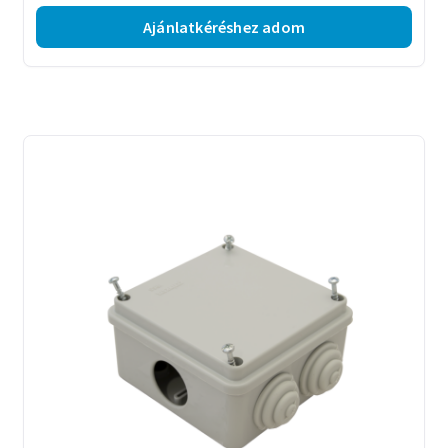
Ajánlatkéréshez adom