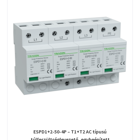
ESPD1+2-50-4P – T1+T2 AC típusú
túlfeszültséglevezető, egybeépített