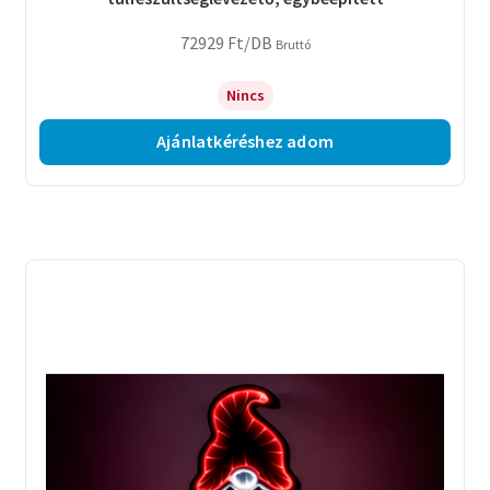
72929
Ft
/DB
Bruttó
Nincs
Ajánlatkéréshez adom