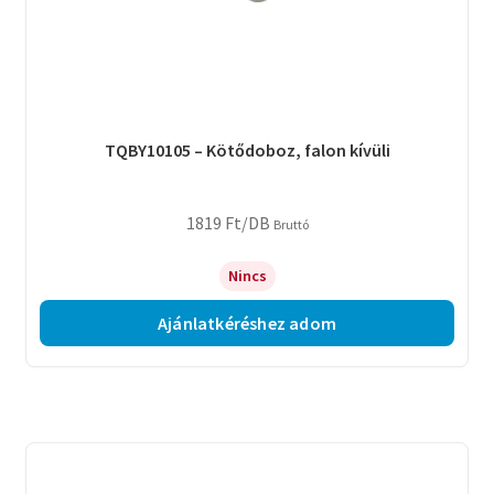
TQBY10105 – Kötődoboz, falon kívüli
1819
Ft
/DB
Bruttó
Nincs
Ajánlatkéréshez adom