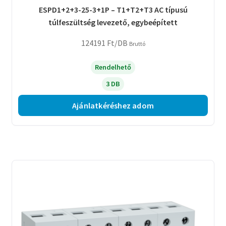
ESPD1+2+3-25-3+1P – T1+T2+T3 AC típusú
túlfeszültség levezető, egybeépített
124191
Ft
/DB
Bruttó
Rendelhető
3 DB
Ajánlatkéréshez adom