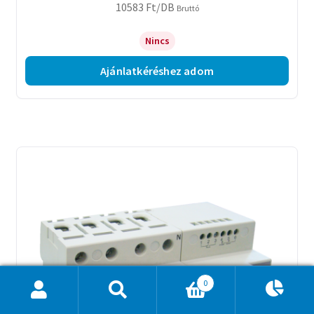
10583
Ft
/DB
Bruttó
Nincs
Ajánlatkéréshez adom
0
Ajánlatkosár
0