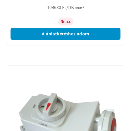
104630
Ft
/DB
Bruttó
Nincs
Ajánlatkéréshez adom