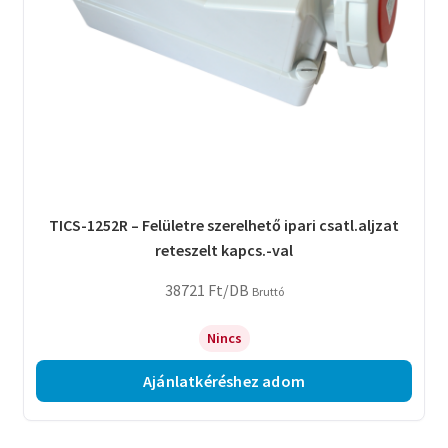
TICS-1252R – Felületre szerelhető ipari csatl.aljzat
reteszelt kapcs.-val
38721
Ft
/DB
Bruttó
Nincs
Ajánlatkéréshez adom