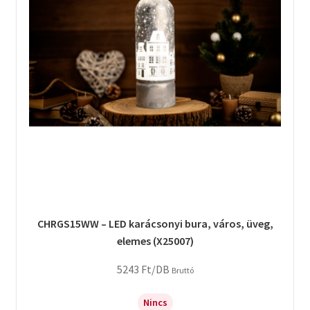
CHRGS15WW – LED karácsonyi bura, város, üveg,
elemes (X25007)
5243
Ft
/DB
Bruttó
Nincs