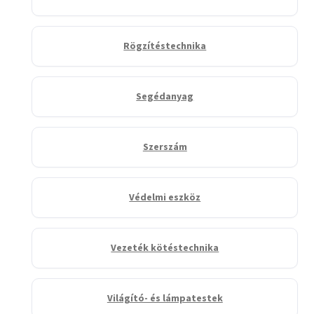
Rögzítéstechnika
Segédanyag
Szerszám
Védelmi eszköz
Vezeték kötéstechnika
Világító- és lámpatestek