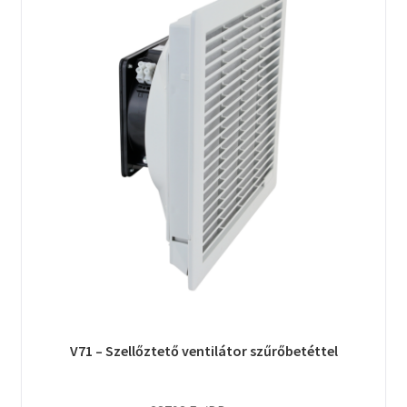
V71 – Szellőztető ventilátor szűrőbetéttel