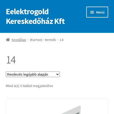
Eelektrogold
Ugrás
Kilépés
Menü
a
a
Kereskedőház Kft
navigációhoz
tartalomba
Kezdőlap
Kezdőlap
(Karton) - termék
14
A fiókom
14
Adatvédelmi irányelvek
ajanlatkeres
Sorted
Mind a(z) 3 találat megjelenítve
by
latest