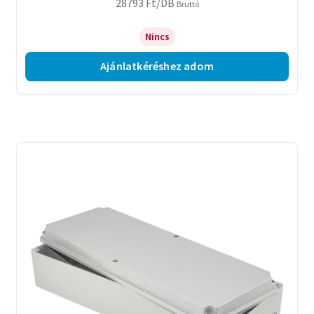
28793
Ft
/DB
Bruttó
Nincs
Ajánlatkéréshez adom