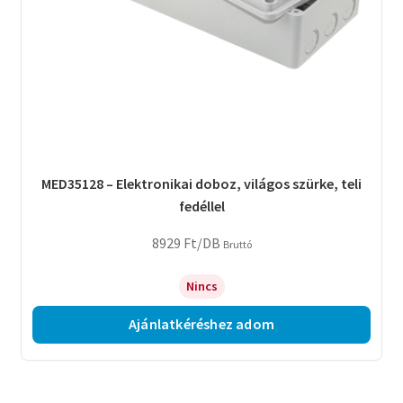
MED35128 – Elektronikai doboz, világos szürke, teli
fedéllel
8929
Ft
/DB
Bruttó
Nincs
Ajánlatkéréshez adom