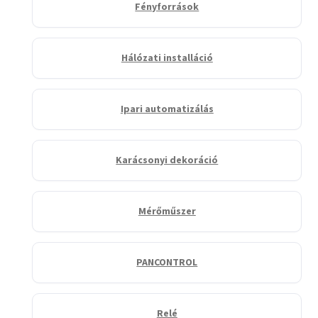
Fényforrások
Hálózati installáció
Ipari automatizálás
Karácsonyi dekoráció
Mérőműszer
PANCONTROL
Relé