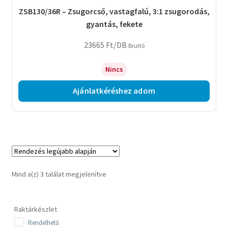
ZSB130/36R – Zsugorcső, vastagfalú, 3:1 zsugorodás,
gyantás, fekete
23665
Ft
/DB
Bruttó
Nincs
Ajánlatkéréshez adom
Sorted
Mind a(z) 3 találat megjelenítve
by
latest
Raktárkészlet
Rendelhető