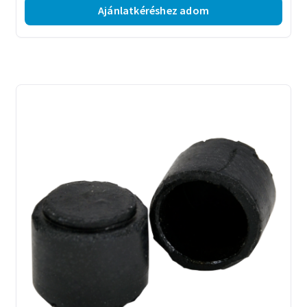
Ajánlatkéréshez adom