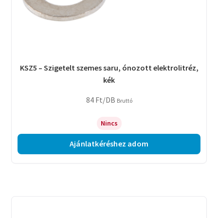
KSZ5 – Szigetelt szemes saru, ónozott elektrolitréz,
kék
84
Ft
/DB
Bruttó
Nincs
Ajánlatkéréshez adom