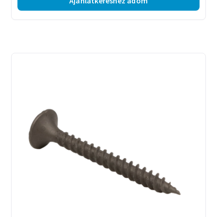
Ajánlatkéréshez adom