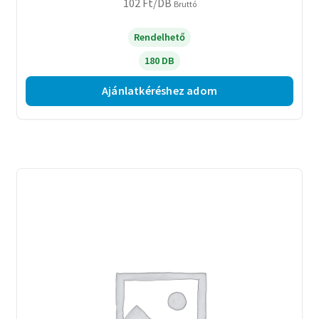
102
Ft
/DB
Bruttó
Rendelhető
180 DB
Ajánlatkéréshez adom