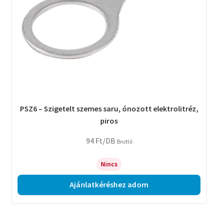
PSZ6 – Szigetelt szemes saru, ónozott elektrolitréz,
piros
94
Ft
/DB
Bruttó
Nincs
Ajánlatkéréshez adom