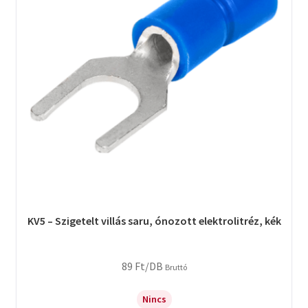
KV5 – Szigetelt villás saru, ónozott elektrolitréz, kék
89
Ft
/DB
Bruttó
Nincs