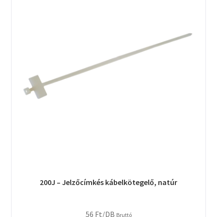
200J – Jelzőcímkés kábelkötegelő, natúr
56
Ft
/DB
Bruttó