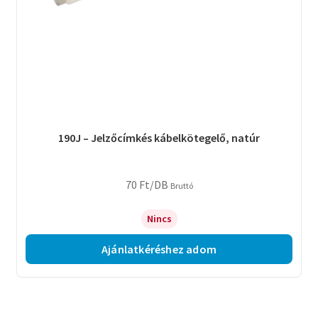
190J – Jelzőcímkés kábelkötegelő, natúr
70
Ft
/DB
Bruttó
Nincs
Ajánlatkéréshez adom