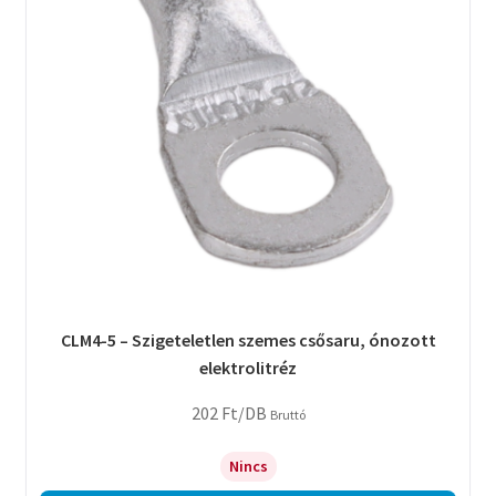
CLM4-5 – Szigeteletlen szemes csősaru, ónozott
elektrolitréz
202
Ft
/DB
Bruttó
Nincs