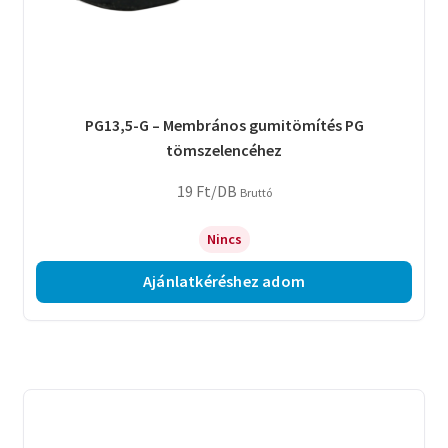
PG13,5-G – Membrános gumitömítés PG
tömszelencéhez
19
Ft
/DB
Bruttó
Nincs
Ajánlatkéréshez adom