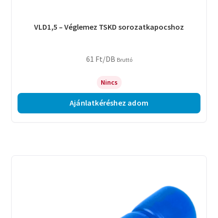
VLD1,5 – Véglemez TSKD sorozatkapocshoz
61
Ft
/DB
Bruttó
Nincs
Ajánlatkéréshez adom