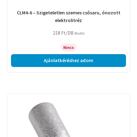
CLM4-6 – Szigeteletlen szemes csősaru, ónozott
elektrolitréz
218
Ft
/DB
Bruttó
Nincs
Ajánlatkéréshez adom