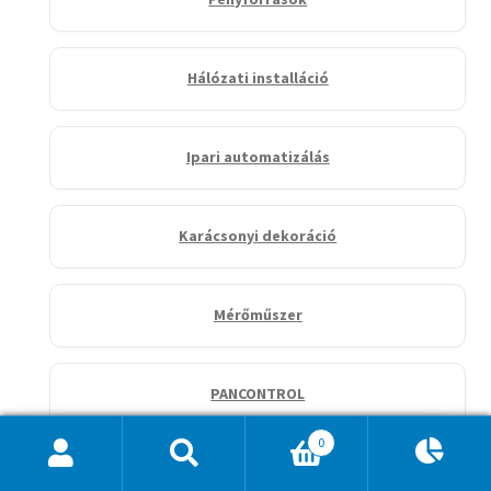
Hálózati installáció
Ipari automatizálás
Karácsonyi dekoráció
Mérőműszer
PANCONTROL
0
Ajánlatkosár
0
Relé