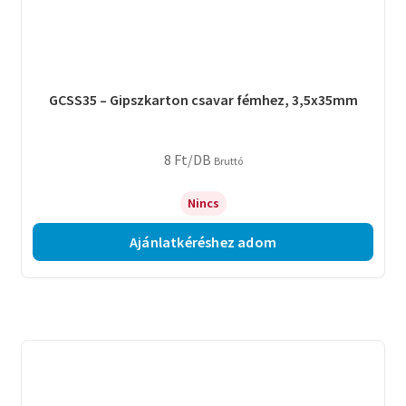
GCSS35 – Gipszkarton csavar fémhez, 3,5x35mm
8
Ft
/DB
Bruttó
Nincs
Ajánlatkéréshez adom