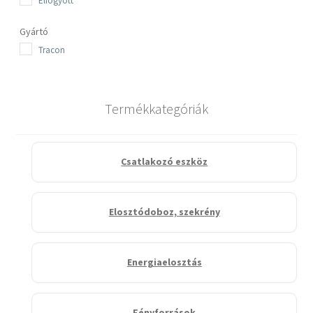
Elfogyott
Gyártó
Tracon
Termékkategóriák
Csatlakozó eszköz
Elosztódoboz, szekrény
Energiaelosztás
Fényforrások