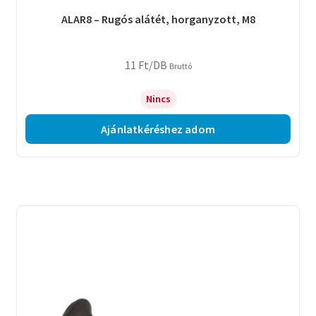
ALAR8 – Rugós alátét, horganyzott, M8
11
Ft
/DB
Bruttó
Nincs
Ajánlatkéréshez adom