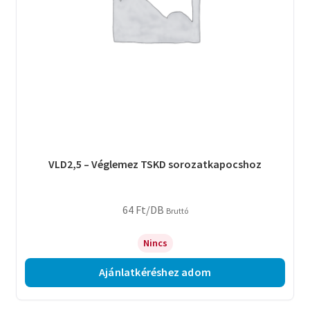
VLD2,5 – Véglemez TSKD sorozatkapocshoz
64
Ft
/DB
Bruttó
Nincs
Ajánlatkéréshez adom