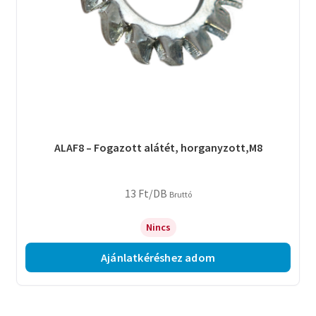
ALAF8 – Fogazott alátét, horganyzott,M8
13
Ft
/DB
Bruttó
Nincs
Ajánlatkéréshez adom