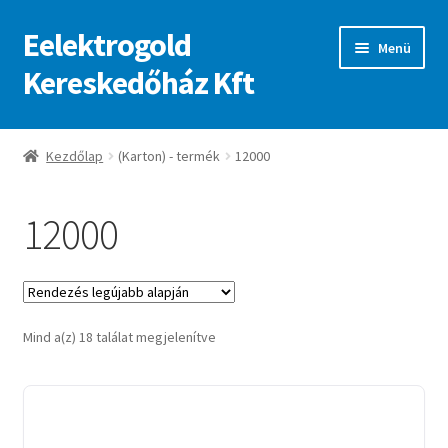
Eelektrogold
Ugrás
Kilépés
Menü
a
a
Kereskedőház Kft
navigációhoz
tartalomba
Kezdőlap
Kezdőlap
(Karton) - termék
12000
A fiókom
12000
Adatvédelmi irányelvek
ajanlatkeres
Sorted
Mind a(z) 18 találat megjelenítve
by
latest