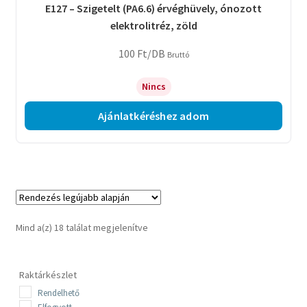
E127 – Szigetelt (PA6.6) érvéghüvely, ónozott
elektrolitréz, zöld
100
Ft
/DB
Bruttó
Nincs
Ajánlatkéréshez adom
Sorted
Mind a(z) 18 találat megjelenítve
by
latest
Raktárkészlet
Rendelhető