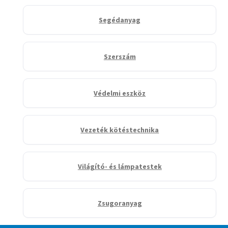
Segédanyag
Szerszám
Védelmi eszköz
Vezeték kötéstechnika
Világító- és lámpatestek
Zsugoranyag