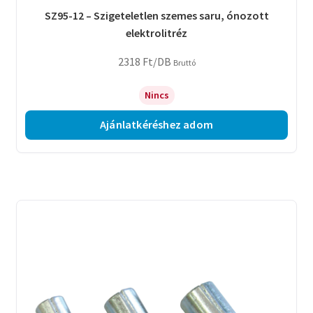
SZ95-12 – Szigeteletlen szemes saru, ónozott
elektrolitréz
2318
Ft
/DB
Bruttó
Nincs
Ajánlatkéréshez adom