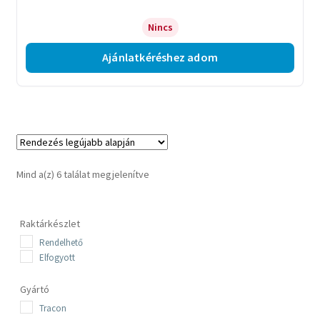
Nincs
Ajánlatkéréshez adom
Sorted
Mind a(z) 6 találat megjelenítve
by
latest
Raktárkészlet
Rendelhető
Elfogyott
Gyártó
Tracon