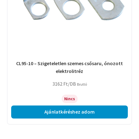
CL95-10 – Szigeteletlen szemes csősaru, ónozott
elektrolitréz
3162
Ft
/DB
Bruttó
Nincs
Ajánlatkéréshez adom