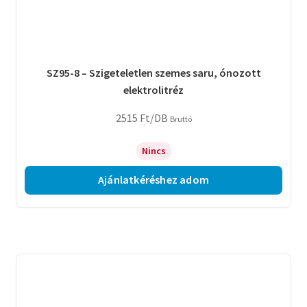
SZ95-8 – Szigeteletlen szemes saru, ónozott
elektrolitréz
2515
Ft
/DB
Bruttó
Nincs
Ajánlatkéréshez adom