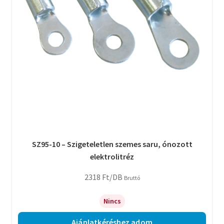
SZ95-10 – Szigeteletlen szemes saru, ónozott
elektrolitréz
2318
Ft
/DB
Bruttó
Nincs
Ajánlatkéréshez adom