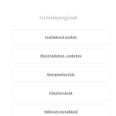
Termékkategóriák
Csatlakozó eszköz
Elosztódoboz, szekrény
Energiaelosztás
Fényforrások
Hálózati installáció