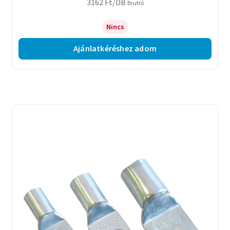
3162
Ft
/DB
Bruttó
Nincs
Ajánlatkéréshez adom