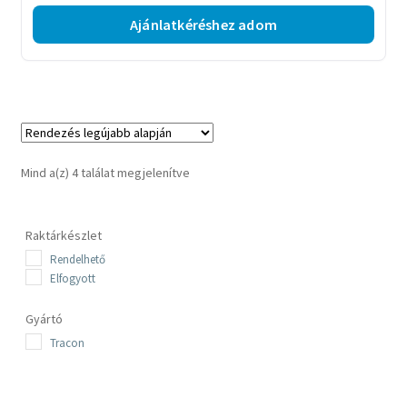
Ajánlatkéréshez adom
Sorted
Mind a(z) 4 találat megjelenítve
by
latest
Raktárkészlet
Rendelhető
Elfogyott
Gyártó
Tracon