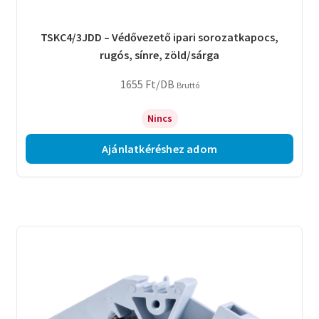
TSKC4/3JDD – Védővezető ipari sorozatkapocs,
rugós, sínre, zöld/sárga
1655
Ft
/DB
Bruttó
Nincs
Ajánlatkéréshez adom