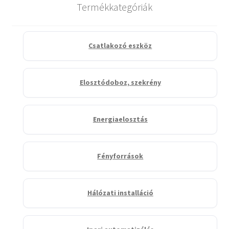
Termékkategóriák
Csatlakozó eszköz
Elosztódoboz, szekrény
Energiaelosztás
Fényforrások
Hálózati installáció