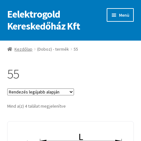
Eelektrogold
Ugrás
Kilépés
Menü
a
a
Kereskedőház Kft
navigációhoz
tartalomba
Kezdőlap
Kezdőlap
(Doboz) - termék
55
A fiókom
55
Adatvédelmi irányelvek
ajanlatkeres
Sorted
Mind a(z) 4 találat megjelenítve
by
latest