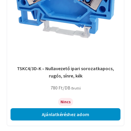
TSKC4/3D-K – Nullavezető ipari sorozatkapocs,
rugós, sínre, kék
780
Ft
/DB
Bruttó
Nincs
Ajánlatkéréshez adom