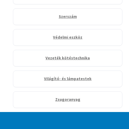
Szerszám
Védelmi eszköz
Vezeték kötéstechnika
Világító- és lámpatestek
Zsugoranyag