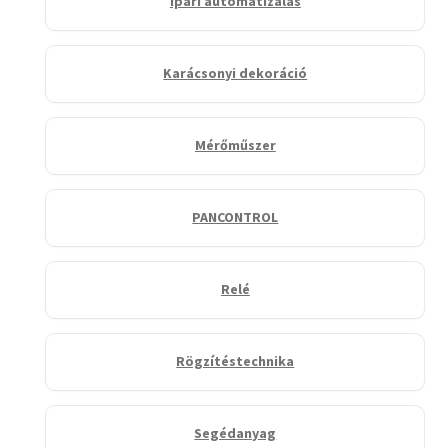
Ipari automatizálás
Karácsonyi dekoráció
Mérőműszer
PANCONTROL
Relé
Rögzítéstechnika
Segédanyag