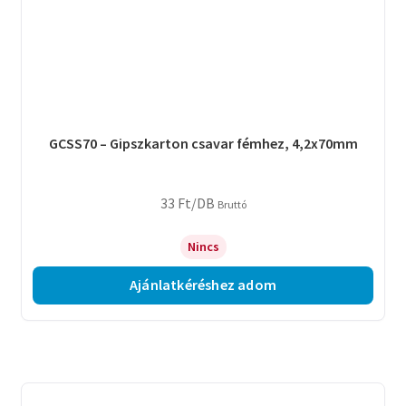
GCSS70 – Gipszkarton csavar fémhez, 4,2x70mm
33
Ft
/DB
Bruttó
Nincs
Ajánlatkéréshez adom