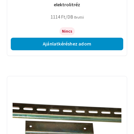
elektrolitréz
1114
Ft
/DB
Bruttó
Nincs
Ajánlatkéréshez adom