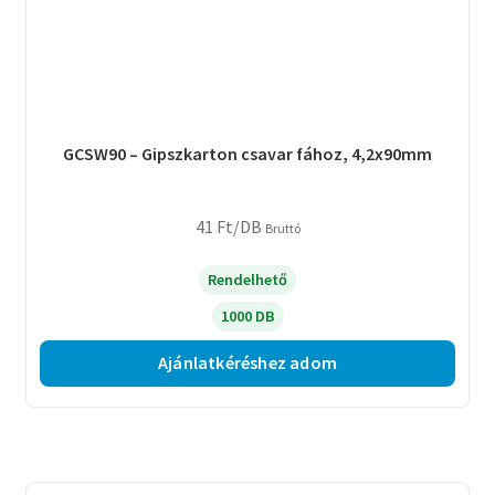
GCSW90 – Gipszkarton csavar fához, 4,2x90mm
41
Ft
/DB
Bruttó
Rendelhető
1000 DB
Ajánlatkéréshez adom