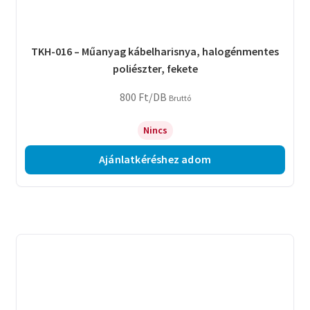
TKH-016 – Műanyag kábelharisnya, halogénmentes
poliészter, fekete
800
Ft
/DB
Bruttó
Nincs
Ajánlatkéréshez adom