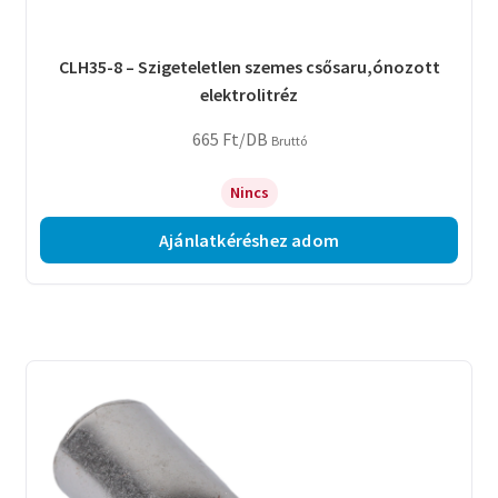
CLH35-8 – Szigeteletlen szemes csősaru,ónozott
elektrolitréz
665
Ft
/DB
Bruttó
Nincs
Ajánlatkéréshez adom