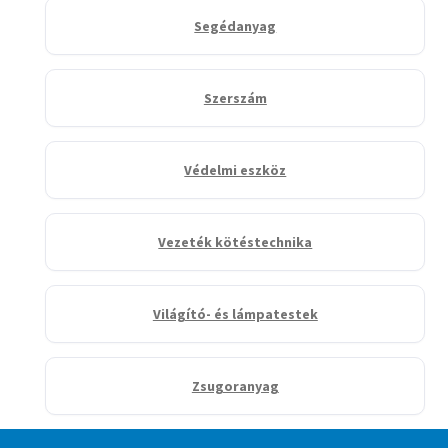
Segédanyag
Szerszám
Védelmi eszköz
Vezeték kötéstechnika
Világító- és lámpatestek
Zsugoranyag