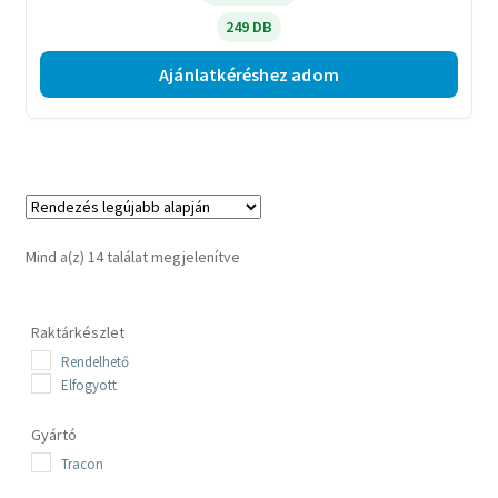
249 DB
Ajánlatkéréshez adom
Sorted
Mind a(z) 14 találat megjelenítve
by
latest
Raktárkészlet
Rendelhető
Elfogyott
Gyártó
Tracon