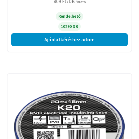
809
Ft
/DB
Bruttó
Rendelhető
10290 DB
Ajánlatkéréshez adom