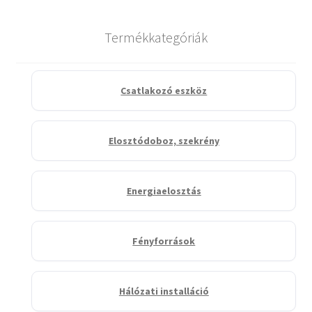
Termékkategóriák
Csatlakozó eszköz
Elosztódoboz, szekrény
Energiaelosztás
Fényforrások
Hálózati installáció