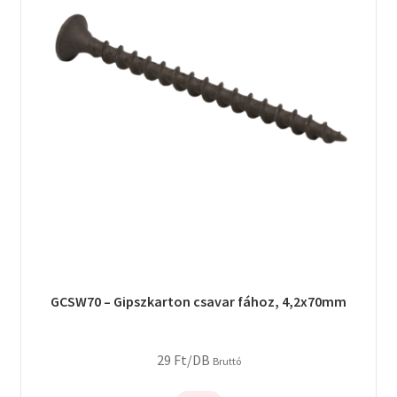
GCSW70 – Gipszkarton csavar fához, 4,2x70mm
29
Ft
/DB
Bruttó