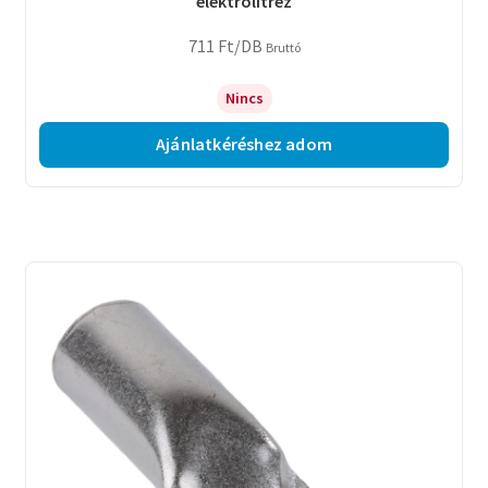
elektrolitréz
711
Ft
/DB
Bruttó
Nincs
Ajánlatkéréshez adom