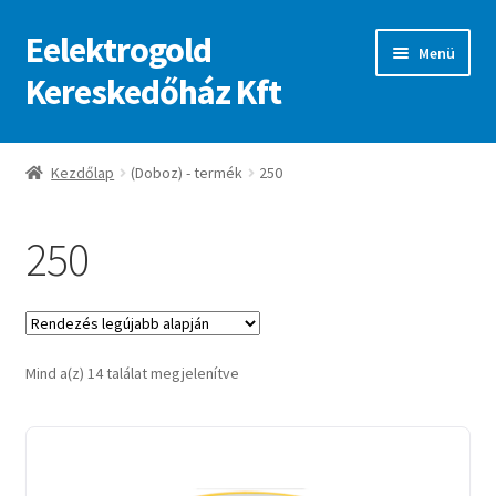
Eelektrogold
Ugrás
Kilépés
Menü
a
a
Kereskedőház Kft
navigációhoz
tartalomba
Kezdőlap
Kezdőlap
(Doboz) - termék
250
A fiókom
250
Adatvédelmi irányelvek
ajanlatkeres
Sorted
Mind a(z) 14 találat megjelenítve
by
latest