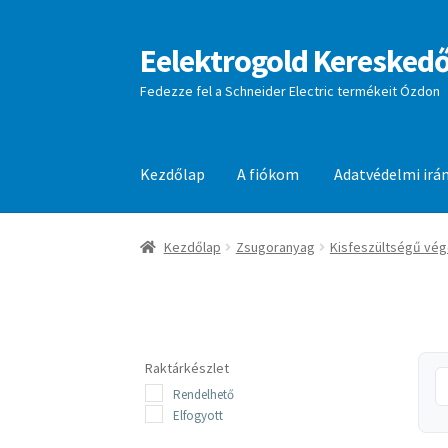
Eelektrogold Kereskedő
Ugrás
Kilépés
a
a
Fedezze fel a Schneider Electric termékeit Ózdon
navigációhoz
tartalomba
Kezdőlap
A fiókom
Adatvédelmi irá
Kezdőlap
A fiókom
Adatvédelmi irányelvek
aj
Kezdőlap
Zsugoranyag
Kisfeszültségű vég
Raktárkészlet
Rendelhető
Elfogyott