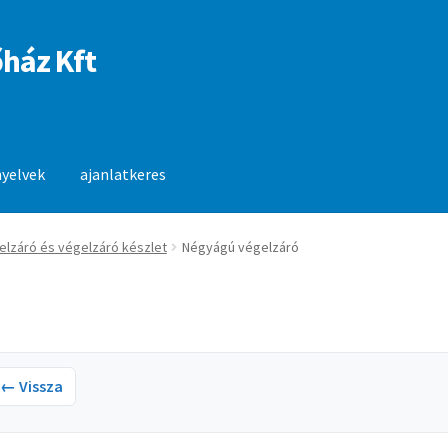
ház Kft
nyelvek
ajanlatkeres
anlatkeres
elzáró és végelzáró készlet
Négyágú végelzáró
← Vissza