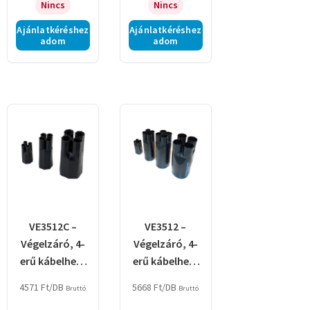
Nincs
Nincs
Ajánlatkéréshez
Ajánlatkéréshez
adom
adom
VE3512C –
VE3512 –
Végelzáró, 4-
Végelzáró, 4-
erű kábelhez,
erű kábelhez,
gyantás
gyantás
4571
Ft
/DB
5668
Ft
/DB
Bruttó
Bruttó