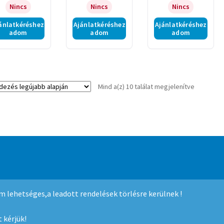
Nincs
Nincs
Nincs
ánlatkéréshez
Ajánlatkéréshez
Ajánlatkéréshez
adom
adom
adom
Sorted
Mind a(z) 10 találat megjelenítve
by
latest
mmerce
.
nem lehetséges,a leadott rendelések törlésre kerülnek !
 kérjük!