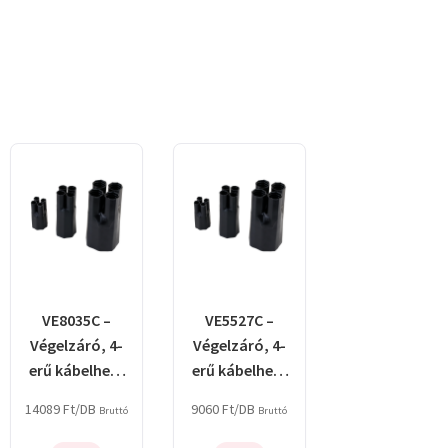
VE8035C –
VE5527C –
Végelzáró, 4-
Végelzáró, 4-
erű kábelhez,
erű kábelhez,
gyantás
gyantás
14089
Ft
/DB
9060
Ft
/DB
Bruttó
Bruttó