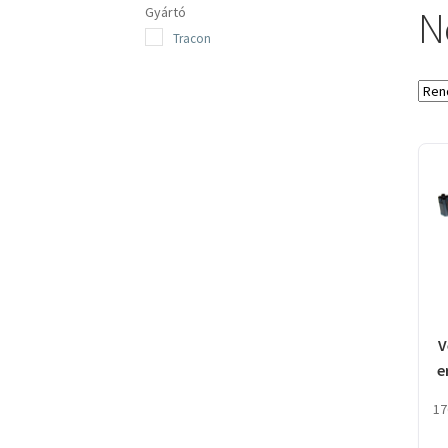
N
Gyártó
Tracon
V
e
17