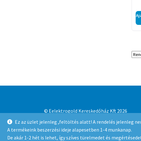
Aj
© Eelektrogold Kereskedőház Kft 2026
Adatvédelmi irányelvek
Built with WooCo
Ez az üzlet jelenleg ,feltöltés alatt! A rendelés jelenleg 
A termékeink beszerzési ideje alapesetben 1-4 munkanap.
De akár 1-2 hét is lehet, így szíves türelmedet és megértésedet