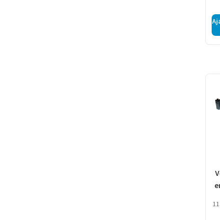
Aj
V
e
11