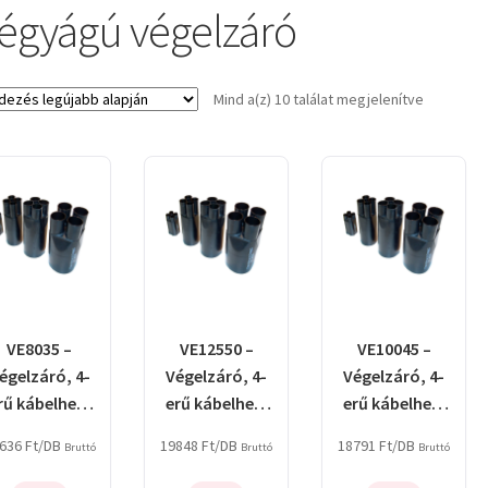
égyágú végelzáró
Sorted
Mind a(z) 10 találat megjelenítve
by
latest
VE8035 –
VE12550 –
VE10045 –
égelzáró, 4-
Végelzáró, 4-
Végelzáró, 4-
rű kábelhez,
erű kábelhez,
erű kábelhez,
gyantás
gyantás
gyantás
636
Ft
/DB
19848
Ft
/DB
18791
Ft
/DB
Bruttó
Bruttó
Bruttó