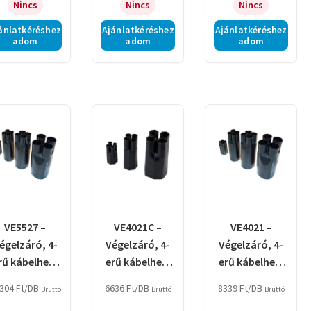
Nincs
Nincs
Nincs
ánlatkéréshez
Ajánlatkéréshez
Ajánlatkéréshez
adom
adom
adom
VE5527 –
VE4021C –
VE4021 –
égelzáró, 4-
Végelzáró, 4-
Végelzáró, 4-
rű kábelhez,
erű kábelhez,
erű kábelhez,
gyantás
gyantás
gyantás
304
Ft
/DB
6636
Ft
/DB
8339
Ft
/DB
Bruttó
Bruttó
Bruttó