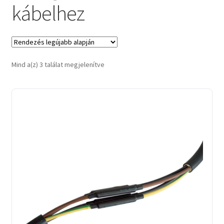
kábelhez
Sorted
Mind a(z) 3 találat megjelenítve
by
latest