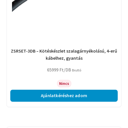
ZSRSET-3DB – Kötéskészlet szalagárnyékolású, 4-erű
kábelhez, gyantás
65999
Ft
/DB
Bruttó
Nincs
Ajánlatkéréshez adom