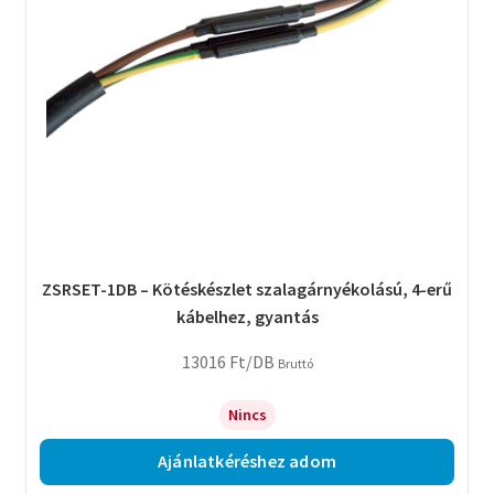
ZSRSET-1DB – Kötéskészlet szalagárnyékolású, 4-erű
kábelhez, gyantás
13016
Ft
/DB
Bruttó
Nincs
Ajánlatkéréshez adom