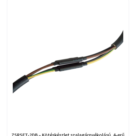
ZSRSET-2DB – Kötéskészlet szalagárnyékolású, 4-erű