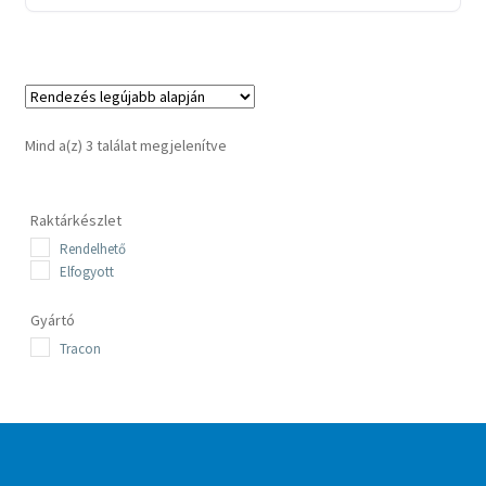
Sorted
Mind a(z) 3 találat megjelenítve
by
latest
Raktárkészlet
Rendelhető
Elfogyott
Gyártó
Tracon