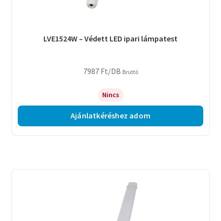
LVE1524W – Védett LED ipari lámpatest
7987
Ft
/DB
Bruttó
Nincs
Ajánlatkéréshez adom