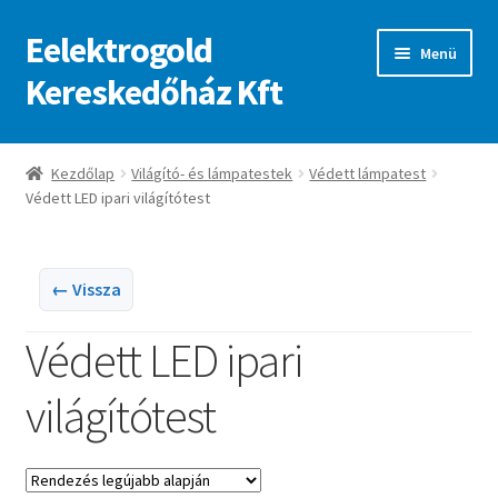
Eelektrogold
Ugrás
Kilépés
Menü
a
a
Kereskedőház Kft
navigációhoz
tartalomba
Kezdőlap
Kezdőlap
Világító- és lámpatestek
Védett lámpatest
Védett LED ipari világítótest
A fiókom
Adatvédelmi irányelvek
← Vissza
ajanlatkeres
Védett LED ipari
világítótest