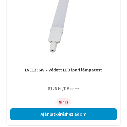
LVE1236W – Védett LED ipari lámpatest
8126
Ft
/DB
Bruttó
Nincs
Ajánlatkéréshez adom