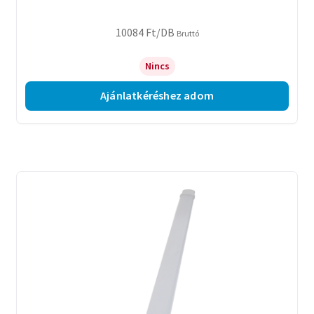
10084
Ft
/DB
Bruttó
Nincs
Ajánlatkéréshez adom