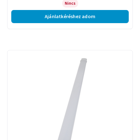
Nincs
Ajánlatkéréshez adom