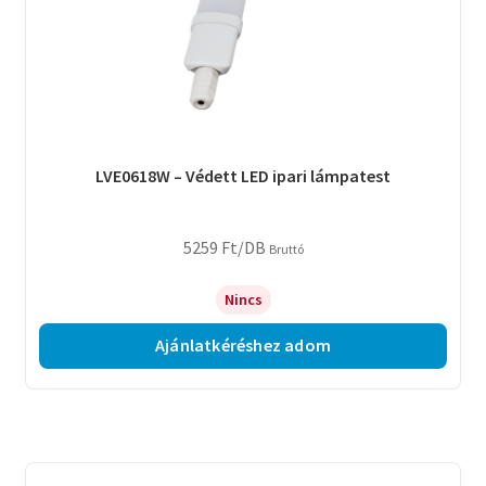
LVE0618W – Védett LED ipari lámpatest
5259
Ft
/DB
Bruttó
Nincs
Ajánlatkéréshez adom