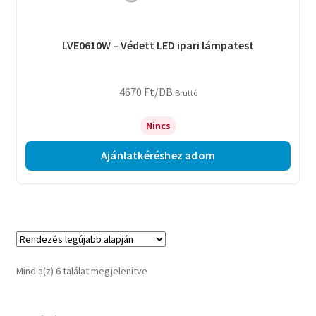
LVE0610W – Védett LED ipari lámpatest
4670
Ft
/DB
Bruttó
Nincs
Ajánlatkéréshez adom
Sorted
Mind a(z) 6 találat megjelenítve
by
latest