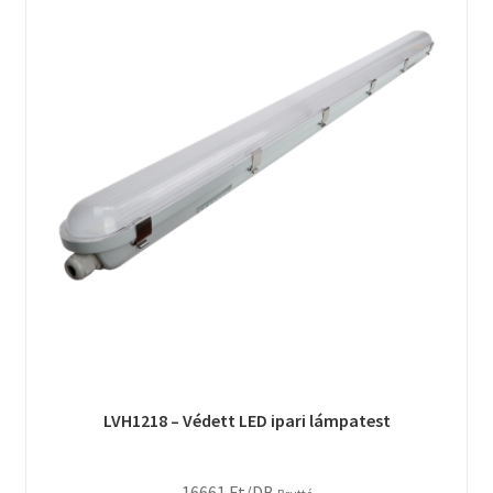
LVH1218 – Védett LED ipari lámpatest
16661
Ft
/DB