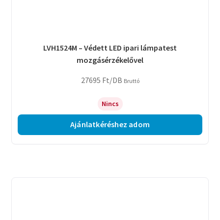
LVH1524M – Védett LED ipari lámpatest
mozgásérzékelővel
27695
Ft
/DB
Bruttó
Nincs
Ajánlatkéréshez adom