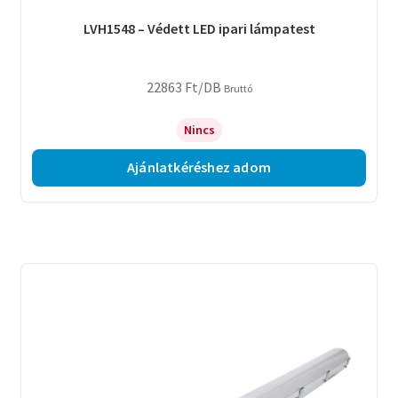
LVH1548 – Védett LED ipari lámpatest
22863
Ft
/DB
Bruttó
Nincs
Ajánlatkéréshez adom