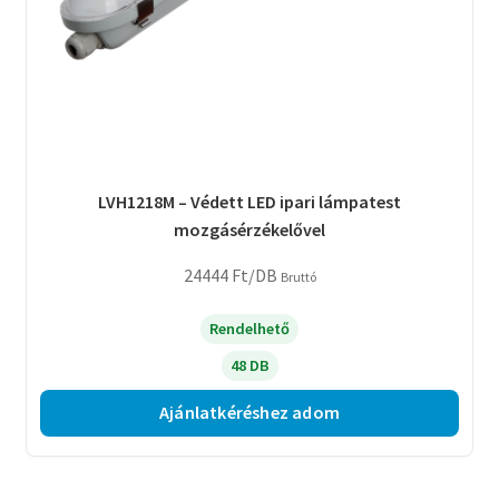
LVH1218M – Védett LED ipari lámpatest
mozgásérzékelővel
24444
Ft
/DB
Bruttó
Rendelhető
48 DB
Ajánlatkéréshez adom