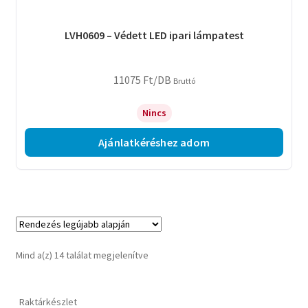
LVH0609 – Védett LED ipari lámpatest
11075
Ft
/DB
Bruttó
Nincs
Ajánlatkéréshez adom
Sorted
Mind a(z) 14 találat megjelenítve
by
latest
Raktárkészlet