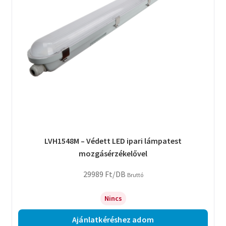
LVH1548M – Védett LED ipari lámpatest
mozgásérzékelővel
29989
Ft
/DB
Bruttó
Nincs
Ajánlatkéréshez adom