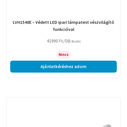
LVH1548E – Védett LED ipari lámpatest vészvilágító
funkcióval
41990
Ft
/DB
Bruttó
Nincs
Ajánlatkéréshez adom