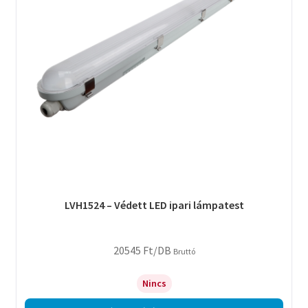
LVH1524 – Védett LED ipari lámpatest
20545
Ft
/DB
Bruttó
Nincs