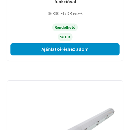
funkcióval
36330
Ft
/DB
Bruttó
Rendelhető
58 DB
Ajánlatkéréshez adom