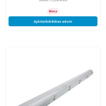
Bruttó
Nincs
Ajánlatkéréshez adom