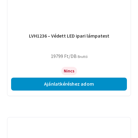
LVH1236 – Védett LED ipari lámpatest
19799
Ft
/DB
Bruttó
Nincs
Ajánlatkéréshez adom