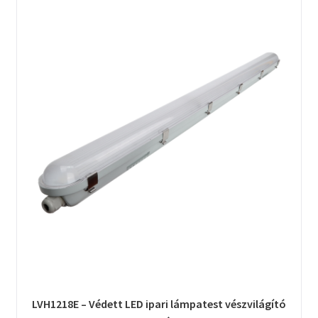
LVH1218E – Védett LED ipari lámpatest vészvilágító