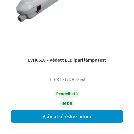
LVH0618 – Védett LED ipari lámpatest
11681
Ft
/DB
Bruttó
Rendelhető
46 DB
Ajánlatkéréshez adom