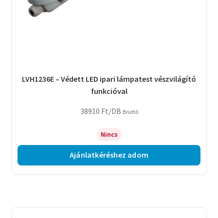
LVH1236E – Védett LED ipari lámpatest vészvilágító
funkcióval
38910
Ft
/DB
Bruttó
Nincs
Ajánlatkéréshez adom