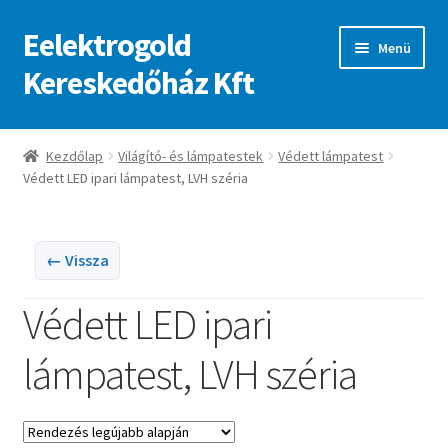
Eelektrogold
Ugrás
Kilépés
Menü
a
a
Kereskedőház Kft
navigációhoz
tartalomba
Kezdőlap
Kezdőlap
Világító- és lámpatestek
Védett lámpatest
Védett LED ipari lámpatest, LVH széria
A fiókom
Adatvédelmi irányelvek
← Vissza
ajanlatkeres
Védett LED ipari
lámpatest, LVH széria