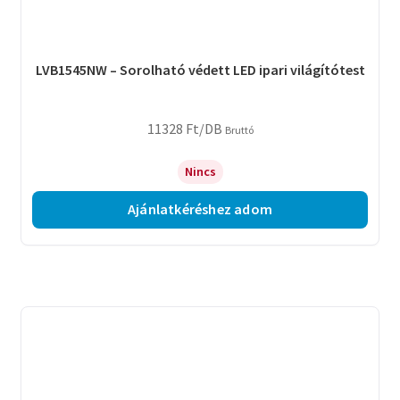
LVB1545NW – Sorolható védett LED ipari világítótest
11328
Ft
/DB
Bruttó
Nincs
Ajánlatkéréshez adom