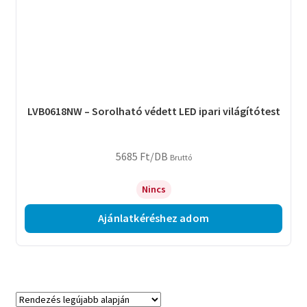
LVB0618NW – Sorolható védett LED ipari világítótest
5685
Ft
/DB
Bruttó
Nincs
Ajánlatkéréshez adom