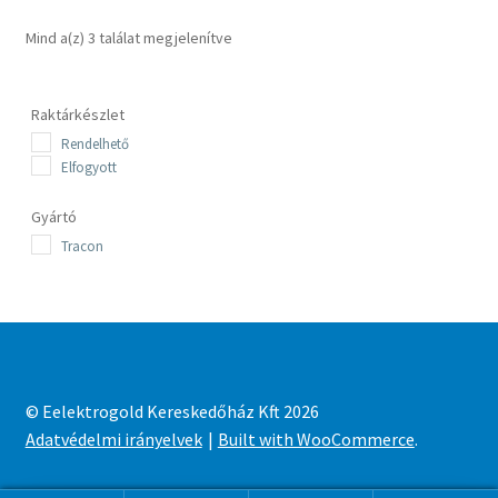
Sorted
Mind a(z) 3 találat megjelenítve
by
latest
Raktárkészlet
Rendelhető
Elfogyott
Gyártó
Tracon
© Eelektrogold Kereskedőház Kft 2026
Adatvédelmi irányelvek
Built with WooCommerce
.