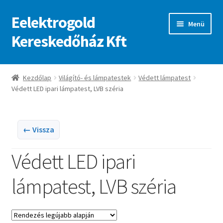
Eelektrogold
Ugrás
Kilépés
Menü
a
a
Kereskedőház Kft
navigációhoz
tartalomba
Kezdőlap
Kezdőlap
Világító- és lámpatestek
Védett lámpatest
Védett LED ipari lámpatest, LVB széria
A fiókom
Adatvédelmi irányelvek
← Vissza
ajanlatkeres
Védett LED ipari
lámpatest, LVB széria