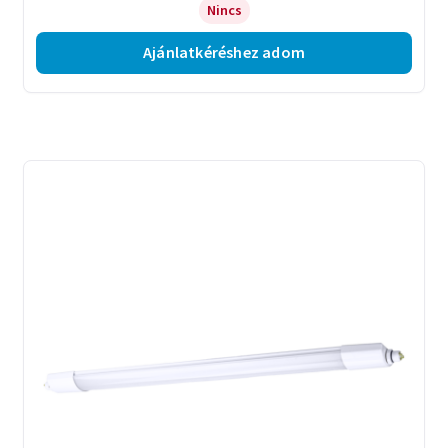
Nincs
Ajánlatkéréshez adom