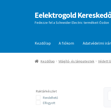
Eelektrogold Kereskedő
Ugrás
Kilépés
a
a
Fedezze fel a Schneider Electric termékeit Ózdon
navigációhoz
tartalomba
Kezdőlap
A fiókom
Adatvédelmi irá
Kezdőlap
A fiókom
Adatvédelmi irányelvek
aj
Kezdőlap
Világító- és lámpatestek
Védett 
Raktárkészlet
Rendelhető
Elfogyott