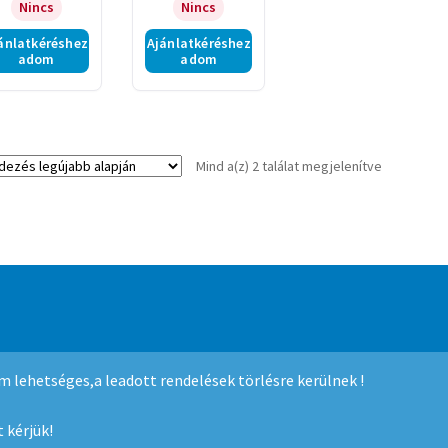
Nincs
Nincs
ánlatkéréshez
Ajánlatkéréshez
adom
adom
Sorted
Mind a(z) 2 találat megjelenítve
by
latest
mmerce
.
nem lehetséges,a leadott rendelések törlésre kerülnek !
 kérjük!