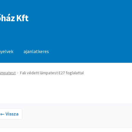
ház Kft
nyelvek
ajanlatkeres
anlatkeres
lámpatest
Fali védett lámpatest E27 foglalattal
← Vissza