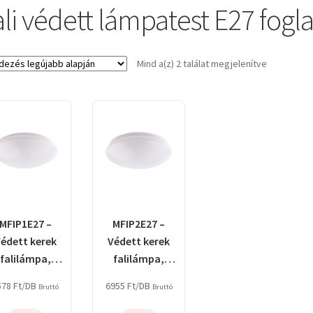
li védett lámpatest E27 fogla
Sorted
Mind a(z) 2 találat megjelenítve
by
latest
MFIP1E27 –
MFIP2E27 –
édett kerek
Védett kerek
falilámpa,
falilámpa,
opál bura,
opál bura,
578
Ft
/DB
6955
Ft
/DB
Bruttó
Bruttó
fehér
fehér