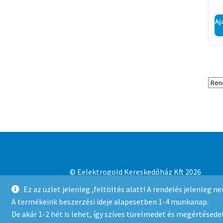
Aj
© Eelektrogold Kereskedőház Kft 2026
Adatvédelmi irányelvek
Built with WooCo
Ez az üzlet jelenleg ,feltöltés alatt! A rendelés jelenleg 
A termékeink beszerzési ideje alapesetben 1-4 munkanap.
De akár 1-2 hét is lehet, így szíves türelmedet és megértésedet