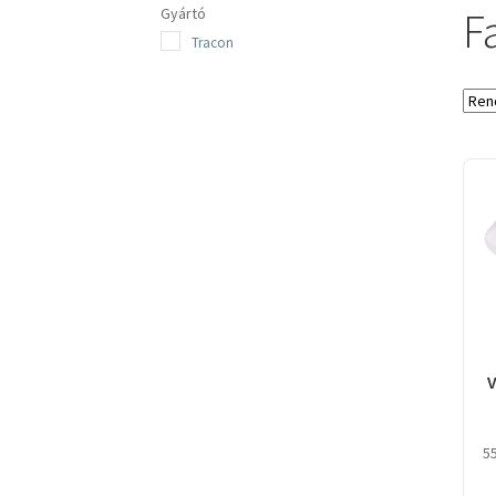
Fa
Gyártó
Tracon
V
5