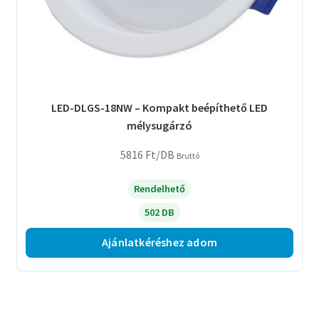
LED-DLGS-18NW – Kompakt beépíthető LED
mélysugárzó
5816
Ft
/DB
Bruttó
Rendelhető
502 DB
Ajánlatkéréshez adom