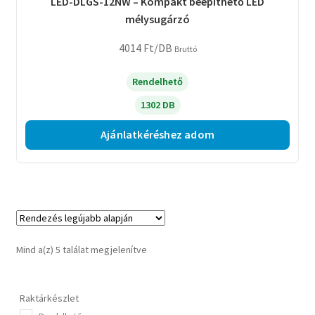
LED-DLGS-12NW – Kompakt beépíthető LED
mélysugárzó
4014
Ft
/DB
Bruttó
Rendelhető
1302 DB
Ajánlatkéréshez adom
Sorted
Mind a(z) 5 találat megjelenítve
by
latest
Raktárkészlet