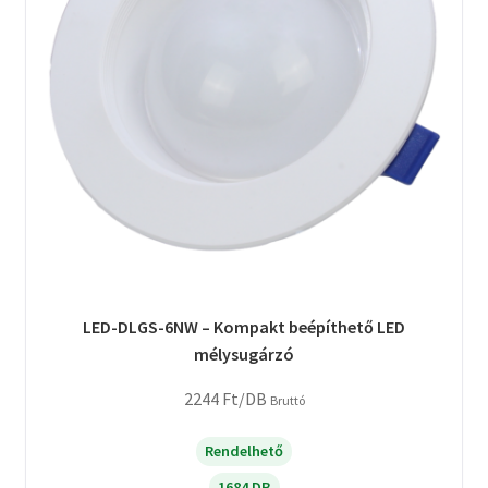
LED-DLGS-6NW – Kompakt beépíthető LED
mélysugárzó
2244
Ft
/DB
Bruttó
Rendelhető
1684 DB