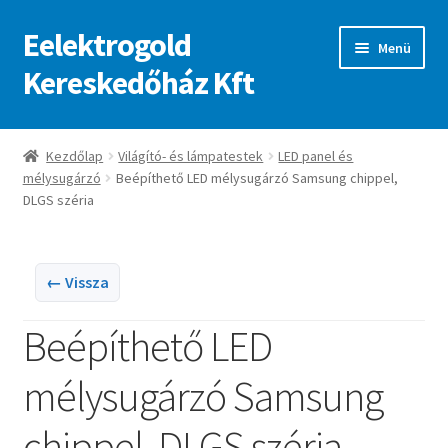
Eelektrogold
Ugrás
Kilépés
Menü
a
a
Kereskedőház Kft
navigációhoz
tartalomba
Kezdőlap
Kezdőlap
Világító- és lámpatestek
LED panel és
mélysugárzó
Beépíthető LED mélysugárzó Samsung chippel,
A fiókom
DLGS széria
Adatvédelmi irányelvek
← Vissza
ajanlatkeres
Beépíthető LED
mélysugárzó Samsung
chippel, DLGS széria