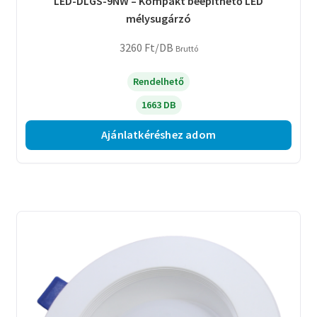
LED-DLGS-9NW – Kompakt beépíthető LED
mélysugárzó
3260
Ft
/DB
Bruttó
Rendelhető
1663 DB
Ajánlatkéréshez adom