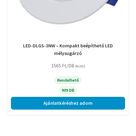
LED-DLGS-3NW – Kompakt beépíthető LED
mélysugárzó
1565
Ft
/DB
Bruttó
Rendelhető
909 DB
Ajánlatkéréshez adom