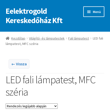
Eelektrogold
Ugrás
Kilépés
Menü
a
a
Kereskedőház Kft
navigációhoz
tartalomba
Kezdőlap
Kezdőlap
Világító- és lámpatestek
Fali lámpatest
LED fali
lámpatest, MFC széria
A fiókom
Adatvédelmi irányelvek
← Vissza
ajanlatkeres
LED fali lámpatest, MFC
széria