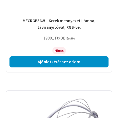
MFCRGB36W – Kerek mennyezeti lámpa,
távirányítóval, RGB-vel
19881
Ft
/DB
Bruttó
Nincs
Ajánlatkéréshez adom