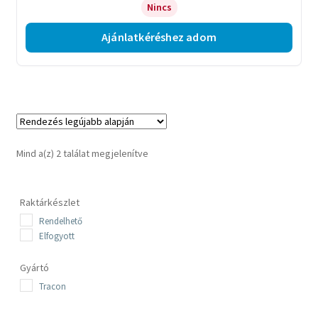
Nincs
Ajánlatkéréshez adom
Sorted
Mind a(z) 2 találat megjelenítve
by
latest
Raktárkészlet
Rendelhető
Elfogyott
Gyártó
Tracon