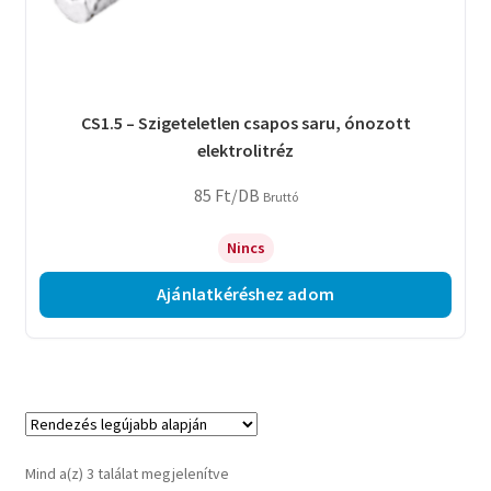
CS1.5 – Szigeteletlen csapos saru, ónozott
elektrolitréz
85
Ft
/DB
Bruttó
Nincs
Ajánlatkéréshez adom
Sorted
Mind a(z) 3 találat megjelenítve