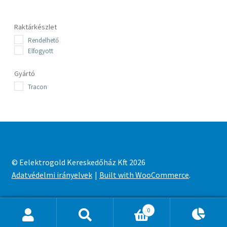
by
latest
Raktárkészlet
Rendelhető
Elfogyott
Gyártó
Tracon
© Eelektrogold Kereskedőház Kft 2026
Adatvédelmi irányelvek
Built with WooCommerce
.
0
Ajánlatkosár
0