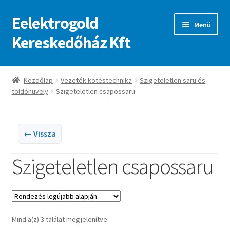
Eelektrogold
Ugrás
Kilépés
Menü
a
a
Kereskedőház Kft
navigációhoz
tartalomba
Kezdőlap
Kezdőlap
Vezeték kötéstechnika
Szigeteletlen saru és
toldóhüvely
Szigeteletlen csapossaru
A fiókom
Adatvédelmi irányelvek
← Vissza
ajanlatkeres
Szigeteletlen csapossaru
Sorted
Mind a(z) 3 találat megjelenítve
by