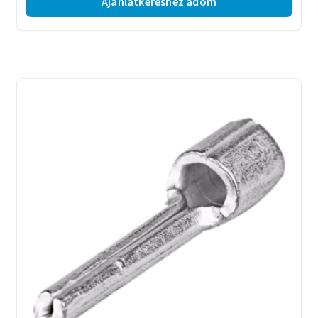
Ajánlatkéréshez adom