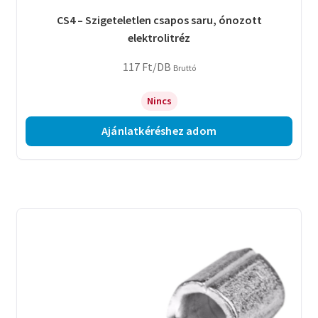
CS4 – Szigeteletlen csapos saru, ónozott
elektrolitréz
117
Ft
/DB
Bruttó
Nincs
Ajánlatkéréshez adom