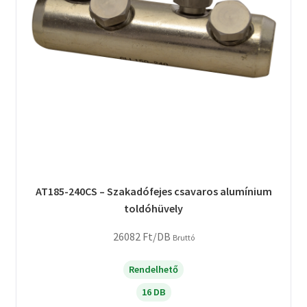
AT185-240CS – Szakadófejes csavaros alumínium
toldóhüvely
26082
Ft
/DB
Bruttó
Rendelhető
16 DB