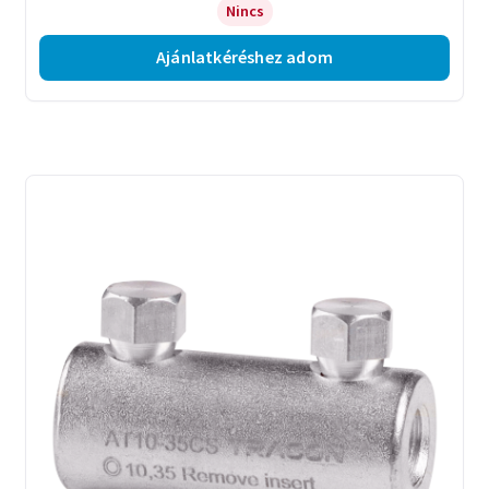
Nincs
Ajánlatkéréshez adom