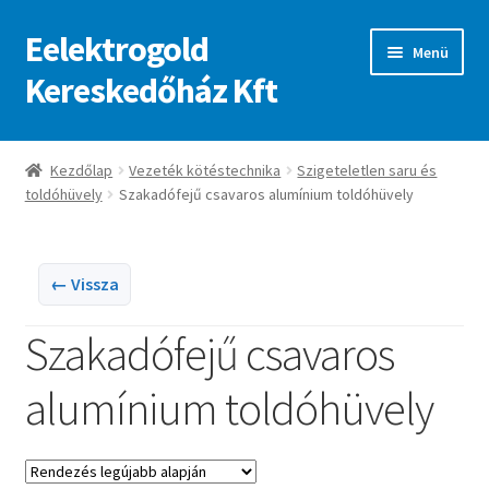
Eelektrogold
Ugrás
Kilépés
Menü
a
a
Kereskedőház Kft
navigációhoz
tartalomba
Kezdőlap
Kezdőlap
Vezeték kötéstechnika
Szigeteletlen saru és
toldóhüvely
Szakadófejű csavaros alumínium toldóhüvely
A fiókom
Adatvédelmi irányelvek
← Vissza
ajanlatkeres
Szakadófejű csavaros
alumínium toldóhüvely