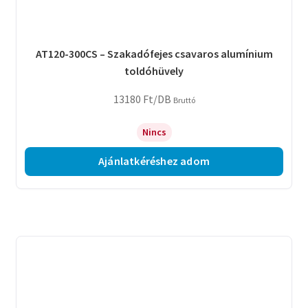
AT120-300CS – Szakadófejes csavaros alumínium
toldóhüvely
13180
Ft
/DB
Bruttó
Nincs
Ajánlatkéréshez adom