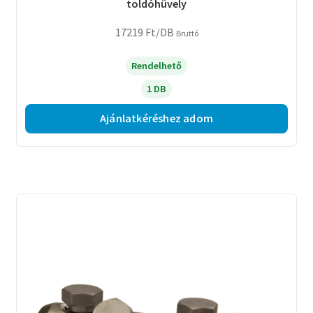
toldóhüvely
17219
Ft
/DB
Bruttó
Rendelhető
1 DB
Ajánlatkéréshez adom