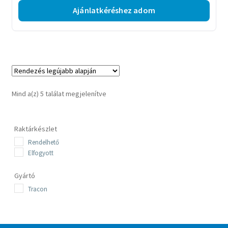
Ajánlatkéréshez adom
Sorted
Mind a(z) 5 találat megjelenítve
by
latest
Raktárkészlet
Rendelhető
Elfogyott
Gyártó
Tracon