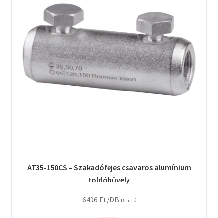
AT35-150CS – Szakadófejes csavaros alumínium
toldóhüvely
6406
Ft
/DB
Bruttó