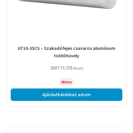
AT10-35CS – Szakadófejes csavaros alumínium
toldóhüvely
2687
Ft
/DB
Bruttó
Nincs
Ajánlatkéréshez adom