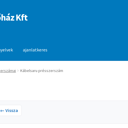
ház Kft
nyelvek
ajanlatkeres
anlatkeres
zerszámai
Kábelsaru présszerszám
← Vissza