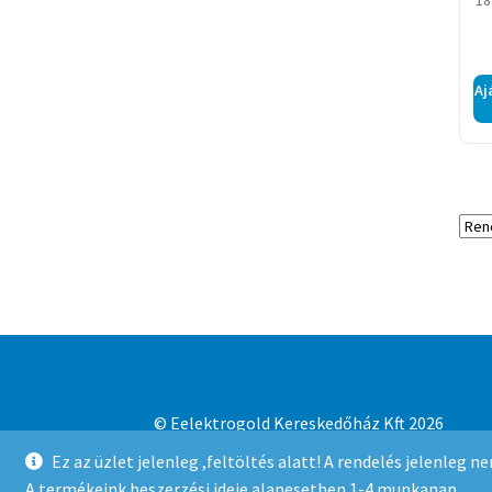
18
Aj
© Eelektrogold Kereskedőház Kft 2026
Adatvédelmi irányelvek
Built with WooCo
Ez az üzlet jelenleg ,feltöltés alatt! A rendelés jelenleg 
A termékeink beszerzési ideje alapesetben 1-4 munkanap.