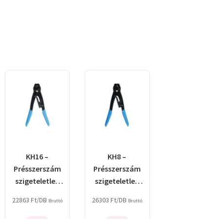
KH16 –
KH8 –
Présszerszám
Présszerszám
szigeteletlen
szigeteletlen
kábelsarukhoz
kábelsarukhoz
22863
Ft
/DB
26303
Ft
/DB
Bruttó
Bruttó