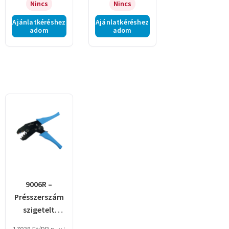
Nincs
Nincs
Ajánlatkéréshez
Ajánlatkéréshez
adom
adom
9006R –
Présszerszám
szigetelt
kábelsarukhoz