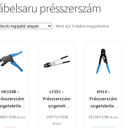
ábelsaru présszerszám
Sorted
Mind a(z) 9 találat megjelenítve
by
latest
HD156R –
LY35C –
KH14 –
résszerszám
Présszerszám
Présszerszám
zigeteletlen
szigetelt
szigeteletlen
ábelsarukhoz
kábelsarukhoz
kábelsarukhoz
088
Ft
/DB
229772
Ft
/DB
25238
Ft
/DB
Bruttó
Bruttó
Bruttó