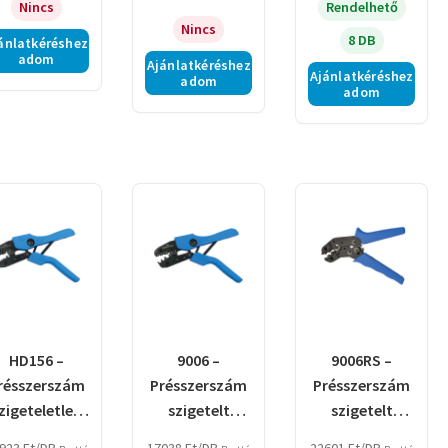
Nincs
Rendelhető
Nincs
8 DB
ánlatkéréshez
adom
Ajánlatkéréshez
Ajánlatkéréshez
adom
adom
HD156 –
9006 –
9006RS –
résszerszám
Présszerszám
Présszerszám
zigeteletlen
szigetelt
szigetelt
ábelsarukhoz
kábelsarukhoz
kábelsarukhoz