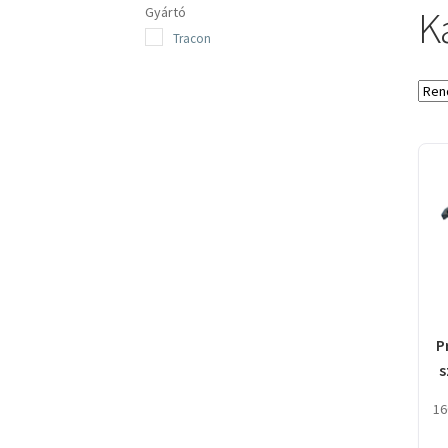
K
Gyártó
Tracon
P
s
k
16