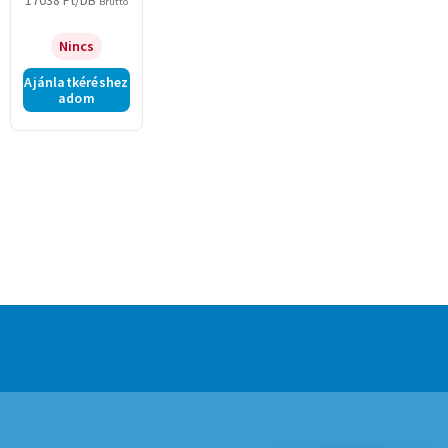
17038
Ft
/DB
Bruttó
Nincs
Ajánlatkéréshez
adom