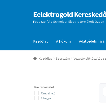
Eelektrogold Kereskedő
Ugrás
Kilépés
a
a
Fedezze fel a Schneider Electric termékeit Ózdon
navigációhoz
tartalomba
Kezdőlap
A fiókom
Adatvédelmi irá
Kezdőlap
A fiókom
Adatvédelmi irányelvek
aj
Kezdőlap
Szerszám
Vezetékelőkészítés s
Raktárkészlet
Rendelhető
Elfogyott