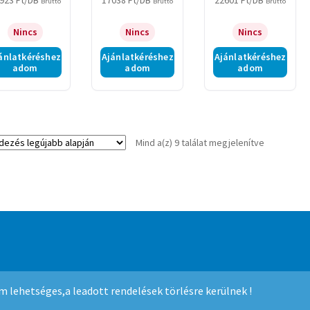
923
Ft
/DB
17038
Ft
/DB
22601
Ft
/DB
Bruttó
Bruttó
Bruttó
Nincs
Nincs
Nincs
ánlatkéréshez
Ajánlatkéréshez
Ajánlatkéréshez
adom
adom
adom
Sorted
Mind a(z) 9 találat megjelenítve
by
latest
mmerce
.
nem lehetséges,a leadott rendelések törlésre kerülnek !