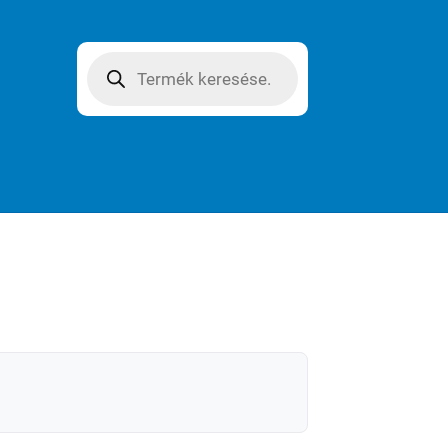
Products
search