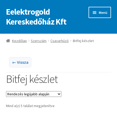
Eelektrogold
Ugrás
Kilépés
Menü
a
a
Kereskedőház Kft
navigációhoz
tartalomba
Kezdőlap
Kezdőlap
Szerszám
Csavarhúzó
Bitfej készlet
A fiókom
Adatvédelmi irányelvek
← Vissza
Bitfej készlet
ajanlatkeres
Sorted
Mind a(z) 5 találat megjelenítve
by
latest