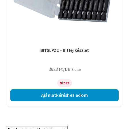
BITSLPZ2 – Bitfej készlet
3628
Ft
/DB
Bruttó
Nincs
Ajánlatkéréshez adom