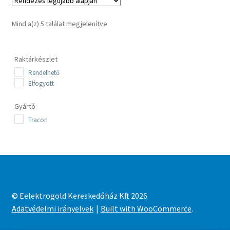
Sorted
Mind a(z) 5 találat megjelenítve
by
latest
Raktárkészlet
Rendelhető
Elfogyott
Gyártó
Tracon
© Eelektrogold Kereskedőház Kft 2026
Adatvédelmi irányelvek
Built with WooCommerce
.