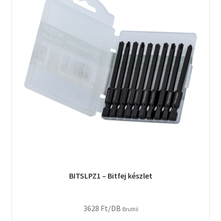
BITSLPZ1 – Bitfej készlet
3628
Ft
/DB
Bruttó