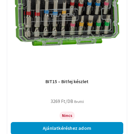
BIT15 – Bitfej készlet
3269
Ft
/DB
Bruttó
Nincs
Ajánlatkéréshez adom