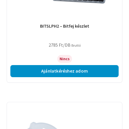
BITSLPH2 – Bitfej készlet
2785
Ft
/DB
Bruttó
Nincs
Ajánlatkéréshez adom