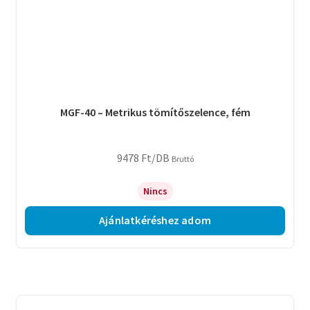
MGF-40 – Metrikus tömítőszelence, fém
9478
Ft
/DB
Bruttó
Nincs
Ajánlatkéréshez adom