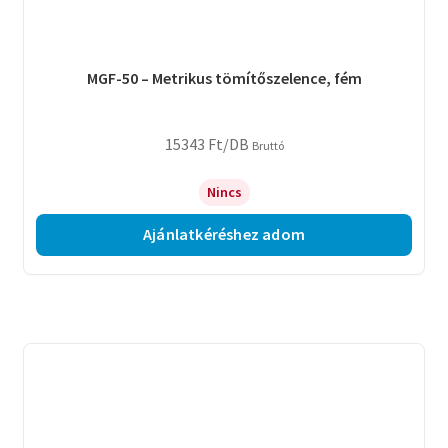
MGF-50 – Metrikus tömítőszelence, fém
15343
Ft
/DB
Bruttó
Nincs
Ajánlatkéréshez adom