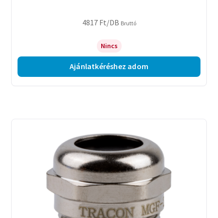
4817
Ft
/DB
Bruttó
Nincs
Ajánlatkéréshez adom