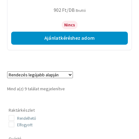
902
Ft
/DB
Bruttó
Nincs
Ajánlatkéréshez adom
Sorted
Mind a(z) 9 találat megjelenítve
by
latest
Raktárkészlet
Rendelhető
Elfogyott
Gyártó