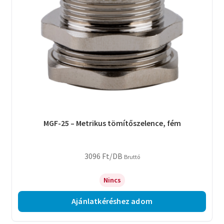
MGF-25 – Metrikus tömítőszelence, fém
3096
Ft
/DB
Bruttó
Nincs
Ajánlatkéréshez adom