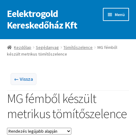
Eelektrogold
Ugrás
Kilépés
Menü
a
a
Kereskedőház Kft
navigációhoz
tartalomba
Kezdőlap
Kezdőlap
Segédanyag
Tömítőszelence
MG fémből
készült metrikus tömítőszelence
A fiókom
Adatvédelmi irányelvek
← Vissza
ajanlatkeres
MG fémből készült
metrikus tömítőszelence