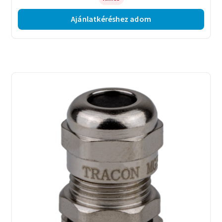
Ajánlatkéréshez adom