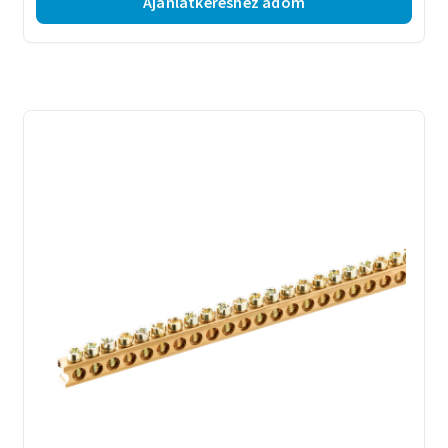
Ajánlatkéréshez adom