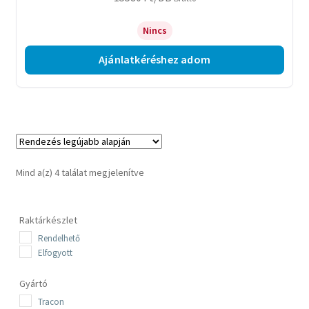
Nincs
Ajánlatkéréshez adom
Sorted
Mind a(z) 4 találat megjelenítve
by
latest
Raktárkészlet
Rendelhető
Elfogyott
Gyártó
Tracon