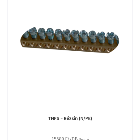
TNFS – Rézsín (N/PE)
15580
Ft
/DB
Bruttó