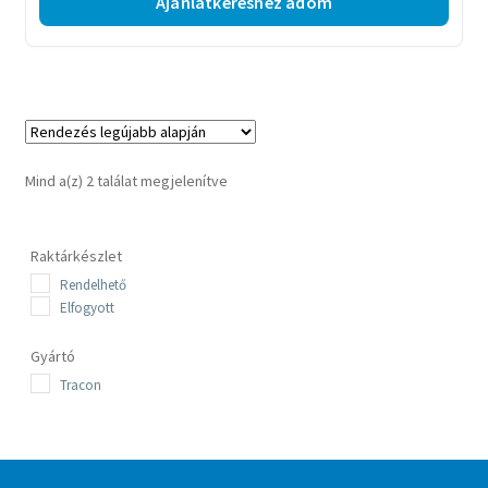
Ajánlatkéréshez adom
Sorted
Mind a(z) 2 találat megjelenítve
by
latest
Raktárkészlet
Rendelhető
Elfogyott
Gyártó
Tracon