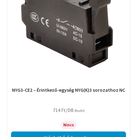
NYG3-CE2 – Érintkező-egység NYG(K)3 sorozathoz NC
714
Ft
/DB
Bruttó
Nincs