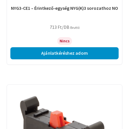
NYG3-CE1 – Érintkező-egység NYG(K)3 sorozathoz NO
713
Ft
/DB
Bruttó
Nincs
Ajánlatkéréshez adom