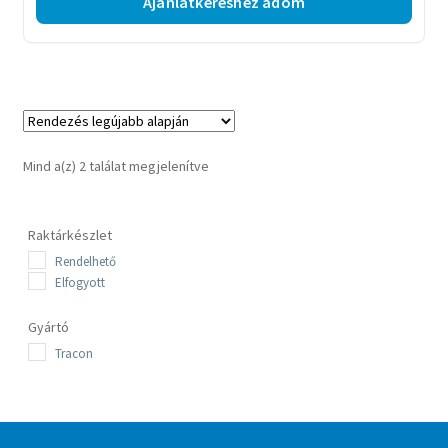
Ajánlatkéréshez adom
Sorted
Mind a(z) 2 találat megjelenítve
by
latest
Raktárkészlet
Rendelhető
Elfogyott
Gyártó
Tracon