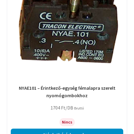
NYAE101 – Érintkező-egység fémalapra szerelt
nyomógombokhoz
1704
Ft
/DB
Bruttó
Nincs