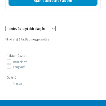
Ajánlatkéréshez adom
Sorted
Mind a(z) 2 találat megjelenítve
by
latest
Raktárkészlet
Rendelhető
Elfogyott
Gyártó
Tracon