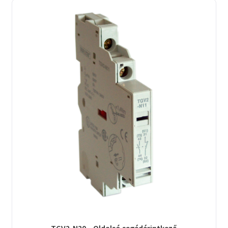
TGV2-N20 – Oldalsó segédérintkező