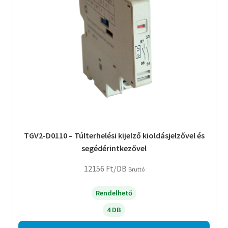
TGV2-D0110 – Túlterhelési kijelző kioldásjelzővel és
segédérintkezővel
12156
Ft
/DB
Bruttó
Rendelhető
4 DB