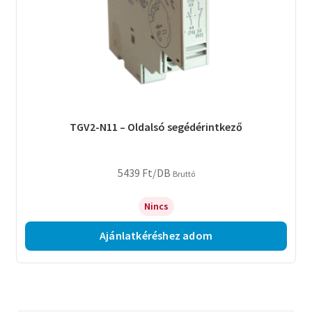
TGV2-N11 – Oldalsó segédérintkező
5439
Ft
/DB
Bruttó
Nincs
Ajánlatkéréshez adom