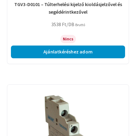
TGV3-D0101 – Túlterhelési kijelző kioldásjelzővel és
segédérintkezővel
3538
Ft
/DB
Bruttó
Nincs
Ajánlatkéréshez adom