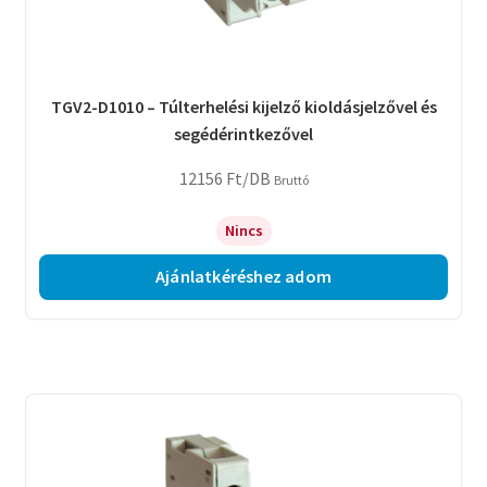
TGV2-D1010 – Túlterhelési kijelző kioldásjelzővel és
segédérintkezővel
12156
Ft
/DB
Bruttó
Nincs
Ajánlatkéréshez adom