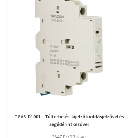
TGV3-D1001 – Túlterhelési kijelző kioldásjelzővel és
segédérintkezővel
3547
Ft
/DB
Bruttó