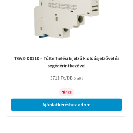
TGV3-D0110 – Túlterhelési kijelző kioldásjelzővel és
segédérintkezővel
3711
Ft
/DB
Bruttó
Nincs
Ajánlatkéréshez adom