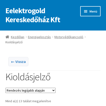
Eelektrogold
Ugrás
Kilépés
Menü
a
a
Kereskedőház Kft
navigációhoz
tartalomba
Kezdőlap
Kezdőlap
Energiaelosztás
Motorvédőkapcsoló
Kioldásjelző
A fiókom
Adatvédelmi irányelvek
← Vissza
ajanlatkeres
Kioldásjelző
Sorted
Mind a(z) 13 találat megjelenítve
by