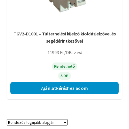
TGV2-D1001 – Túlterhelési kijelző kioldásjelzővel és
segédérintkezővel
11993
Ft
/DB
Bruttó
Rendelhető
5 DB
Ajánlatkéréshez adom