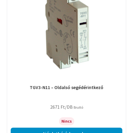
TGV3-N11 – Oldalsó segédérintkező
2671
Ft
/DB
Bruttó
Nincs