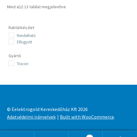
Sorted
Mind a(z) 13 találat megjelenítve
by
latest
Raktárkészlet
Rendelhető
Elfogyott
Gyártó
Tracon
© Eelektrogold Kereskedőház Kft 2026
Adatvédelmi irányelvek
Built with WooCommerce
.