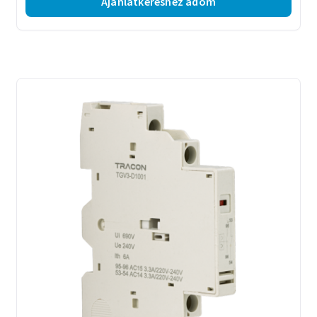
Ajánlatkéréshez adom