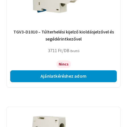
TGV3-D1010 – Túlterhelési kijelző kioldásjelzővel és
segédérintkezővel
3711
Ft
/DB
Bruttó
Nincs
Ajánlatkéréshez adom