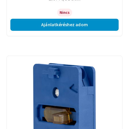
Nincs
Ajánlatkéréshez adom