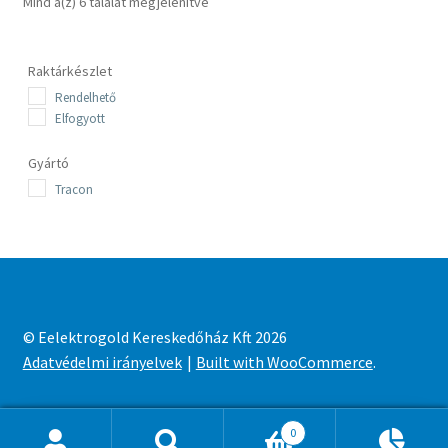
Sorted
Mind a(z) 6 találat megjelenítve
by
latest
Raktárkészlet
Rendelhető
Elfogyott
Gyártó
Tracon
© Eelektrogold Kereskedőház Kft 2026
Adatvédelmi irányelvek
Built with WooCommerce
.
0
Ajánlatkosár
0