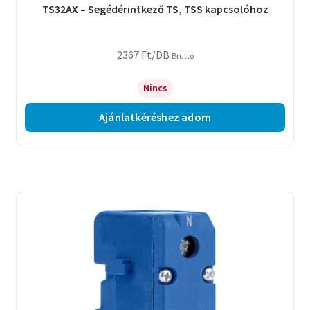
TS32AX – Segédérintkező TS, TSS kapcsolóhoz
2367
Ft
/DB
Bruttó
Nincs
Ajánlatkéréshez adom