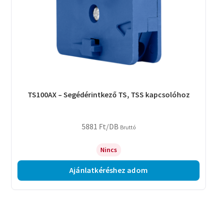
TS100AX – Segédérintkező TS, TSS kapcsolóhoz
5881
Ft
/DB
Bruttó
Nincs
Ajánlatkéréshez adom