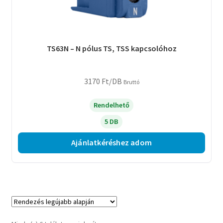
TS63N – N pólus TS, TSS kapcsolóhoz
3170
Ft
/DB
Bruttó
Rendelhető
5 DB
Ajánlatkéréshez adom