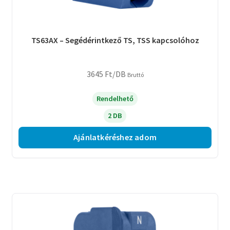
TS63AX – Segédérintkező TS, TSS kapcsolóhoz
3645
Ft
/DB
Bruttó
Rendelhető
2 DB
Ajánlatkéréshez adom