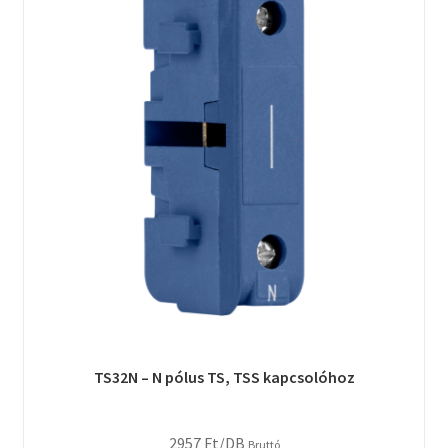
TS32N – N pólus TS, TSS kapcsolóhoz
2957
Ft
/DB
Bruttó