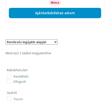
Nincs
Ajánlatkéréshez adom
Sorted
Mind a(z) 2 találat megjelenítve
by
latest
Raktárkészlet
Rendelhető
Elfogyott
Gyártó
Tracon