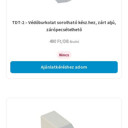
TDT-2 – Védőburkolat sorolható kész.hez, zárt aljú,
zárópecsételhető
480
Ft
/DB
Bruttó
Nincs
Ajánlatkéréshez adom