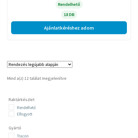
Rendelhető
18 DB
Ajánlatkéréshez adom
Sorted
Mind a(z) 12 találat megjelenítve
by
latest
Raktárkészlet
Rendelhető
Elfogyott
Gyártó
Tracon