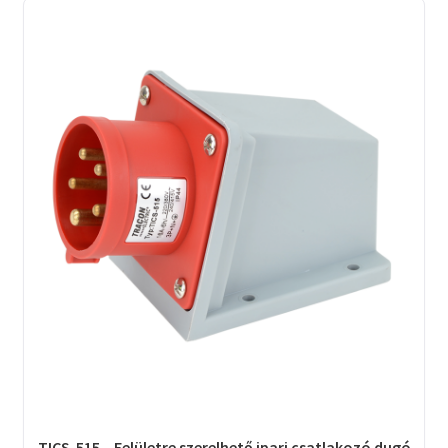
TICS-515 – Felületre szerelhető ipari csatlakozó dugó