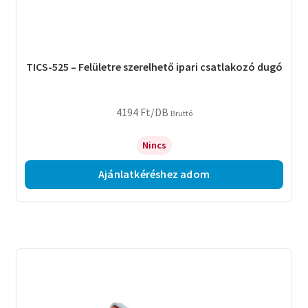
TICS-525 – Felületre szerelhető ipari csatlakozó dugó
4194
Ft
/DB
Bruttó
Nincs
Ajánlatkéréshez adom