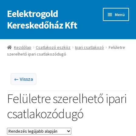
Eelektrogold
Ugrás
Kilépés
Menü
a
a
Kereskedőház Kft
navigációhoz
tartalomba
Kezdőlap
Kezdőlap
Csatlakozó eszköz
Ipari csatlakozó
Felületre
szerelhető ipari csatlakozódugó
A fiókom
Adatvédelmi irányelvek
← Vissza
ajanlatkeres
Felületre szerelhető ipari
csatlakozódugó