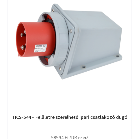
TICS-544 – Felületre szerelhető ipari csatlakozó dugó
58594
Ft
/DB
Bruttó