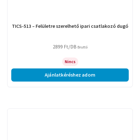
TICS-513 – Felületre szerelhető ipari csatlakozó dugó
2899
Ft
/DB
Bruttó
Nincs
Ajánlatkéréshez adom