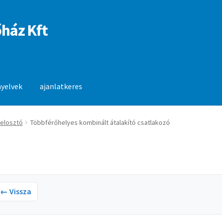
ház Kft
nyelvek
ajanlatkeres
anlatkeres
 elosztó
Többférőhelyes kombinált átalakító csatlakozó
← Vissza