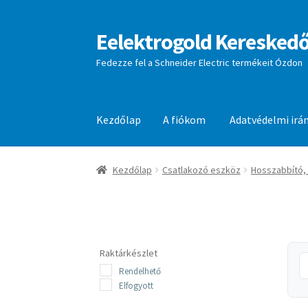
Eelektrogold Kereskedő
Ugrás
Kilépés
a
a
Fedezze fel a Schneider Electric termékeit Ózdon
navigációhoz
tartalomba
Kezdőlap
A fiókom
Adatvédelmi irá
Kezdőlap
A fiókom
Adatvédelmi irányelvek
aj
Kezdőlap
Csatlakozó eszköz
Hosszabbító,
Raktárkészlet
Rendelhető
Elfogyott