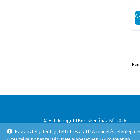
Aj
© Eelektrogold Kereskedőház Kft 2026
Adatvédelmi irányelvek
Built with WooCo
Ez az üzlet jelenleg ,feltöltés alatt! A rendelés jelenleg 
A termékeink beszerzési ideje alapesetben 1-4 munkanap.