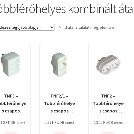
öbbférőhelyes kombinált átal
Sorted
Mind a(z) 7 találat megjelenítve
by
latest
TNF3 –
TNF2/1 –
TNF2 –
öbbférőhelye
Többférőhelye
Többférőhelye
s csapos
s csapos
s csapos
átalakító
átalakító
átalakító
810
Ft
/DB
1171
Ft
/DB
1311
Ft
/DB
Bruttó
Bruttó
Bruttó
csatlakozó
csatlakozó,
csatlakozó
fehér