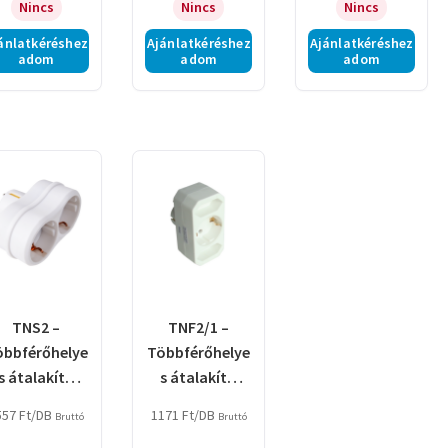
Nincs
Nincs
Nincs
ánlatkéréshez
Ajánlatkéréshez
Ajánlatkéréshez
adom
adom
adom
TNS2 –
TNF2/1 –
öbbférőhelye
Többférőhelye
s átalakító
s átalakító
csatlakozó,
csatlakozó,
557
Ft
/DB
1171
Ft
/DB
Bruttó
Bruttó
fehér
francia