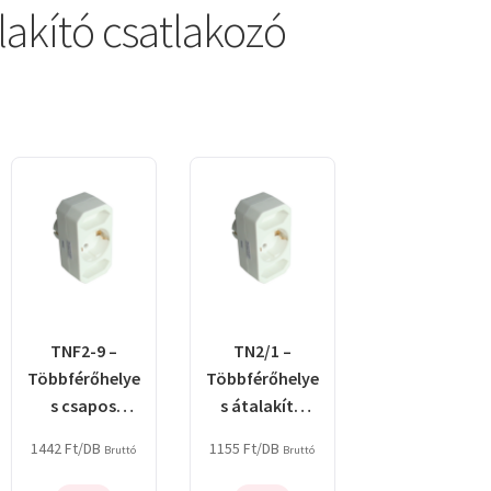
akító csatlakozó
TNF2-9 –
TN2/1 –
Többférőhelye
Többférőhelye
s csapos
s átalakító
átalakító
csatlakozó,
1442
Ft
/DB
1155
Ft
/DB
Bruttó
Bruttó
csatlakozó,
normal fehér
90°