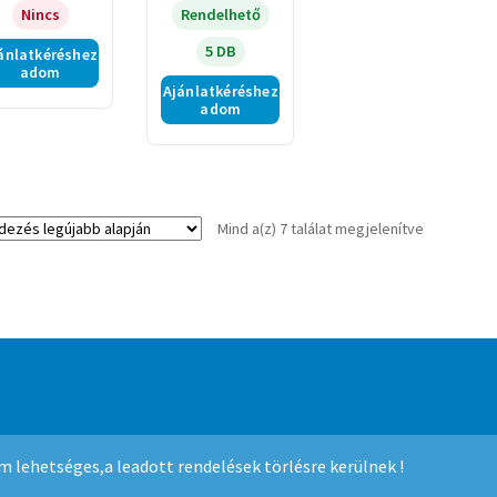
kivitelű, fehér
Nincs
Rendelhető
5 DB
ánlatkéréshez
adom
Ajánlatkéréshez
adom
Sorted
Mind a(z) 7 találat megjelenítve
by
latest
mmerce
.
nem lehetséges,a leadott rendelések törlésre kerülnek !