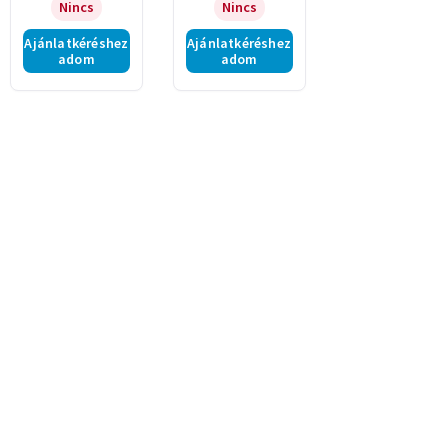
Nincs
Nincs
Ajánlatkéréshez
Ajánlatkéréshez
adom
adom