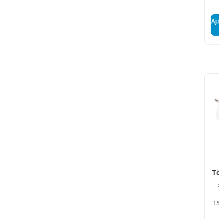
Aj
T
1