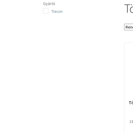
T
Gyártó
Tracon
T
1