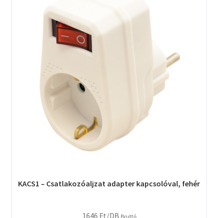
KACS1 – Csatlakozóaljzat adapter kapcsolóval, fehér
1646
Ft
/DB
Bruttó