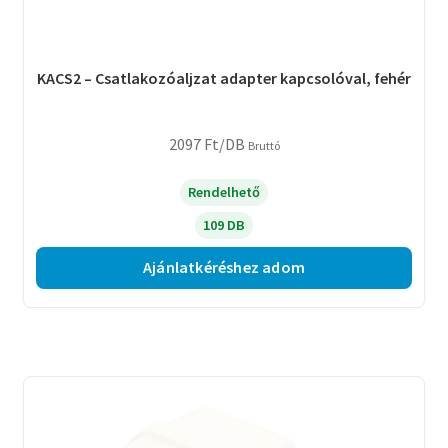
KACS2 – Csatlakozóaljzat adapter kapcsolóval, fehér
2097
Ft
/DB
Bruttó
Rendelhető
109 DB
Ajánlatkéréshez adom