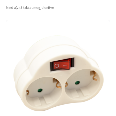
Sorted
Mind a(z) 3 találat megjelenítve
by
latest