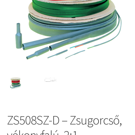
ZS508SZ-D – Zsugorcső,