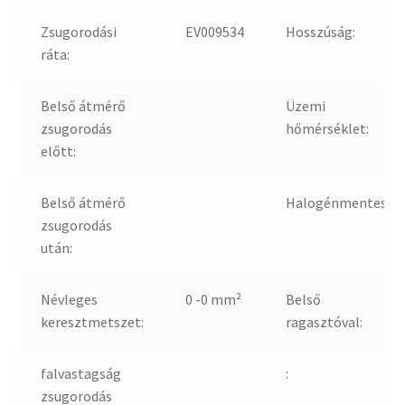
Zsugorodási
EV009534
Hosszúság:
ráta:
Belső átmérő
Üzemi
zsugorodás
hőmérséklet:
előtt:
Belső átmérő
Halogénmentes:
zsugorodás
után:
Névleges
0 -0 mm²
Belső
keresztmetszet:
ragasztóval:
falvastagság
:
zsugorodás