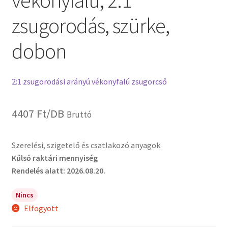
vékonyfalú, 2:1
zsugorodás, szürke,
dobon
2:1 zsugorodási arányú vékonyfalú zsugorcső
4407
Ft
/DB
Bruttó
Szerelési, szigetelő és csatlakozó anyagok
Kűlső raktári mennyiség
Rendelés alatt: 2026.08.20.
Nincs
Elfogyott