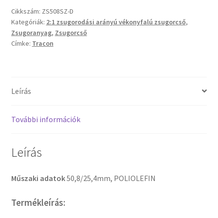
Cikkszám:
ZS508SZ-D
Kategóriák:
2:1 zsugorodási arányú vékonyfalú zsugorcső
,
Zsugoranyag
,
Zsugorcső
Címke:
Tracon
Leírás
További információk
Leírás
Műszaki adatok
50,8/25,4mm, POLIOLEFIN
Termékleírás: