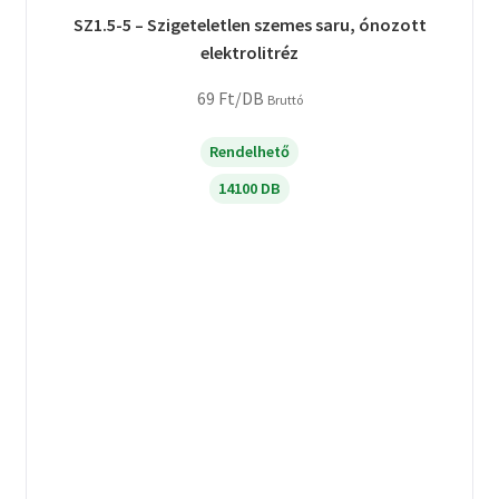
SZ1.5-5 – Szigeteletlen szemes saru, ónozott
elektrolitréz
69
Ft
/DB
Bruttó
Rendelhető
14100 DB