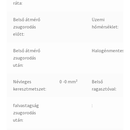
ráta:
Belső átmérő
Üzemi
zsugorodás
hőmérséklet:
előtt:
Belső átmérő
Halogénmentes:
zsugorodás
után:
Névleges
0 -0 mm²
Belső
keresztmetszet:
ragasztóval:
falvastagság
:
zsugorodás
után: