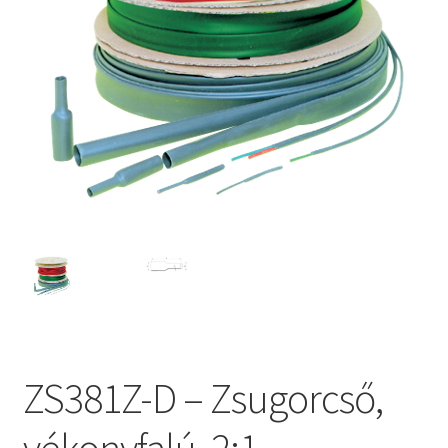
ZS381Z-D – Zsugorcső,