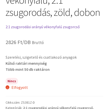
vékonyfalú, 2:1
zsugorodás, zöld, dobon
2:1 zsugorodási arányú vékonyfalú zsugorcső
2826
Ft
/DB
Bruttó
Szerelési, szigetelő és csatlakozó anyagok
Kűlső raktári mennyiség
Több mint 50 db raktáron
Nincs
Elfogyott
Cikkszám:
ZS381Z-D
Kategóriák:
2:1 zsugorodási arányú vékonyfalú zsugorcső
,