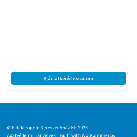
Ajánlatkéréshez adom
© Eelektrogold Kereskedőház Kft 2026
Adatvédelmi irányelvek
Built with WooCommerce
.