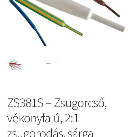
ZS381S – Zsugorcső,
vékonyfalú, 2:1
zsugorodás, sárga