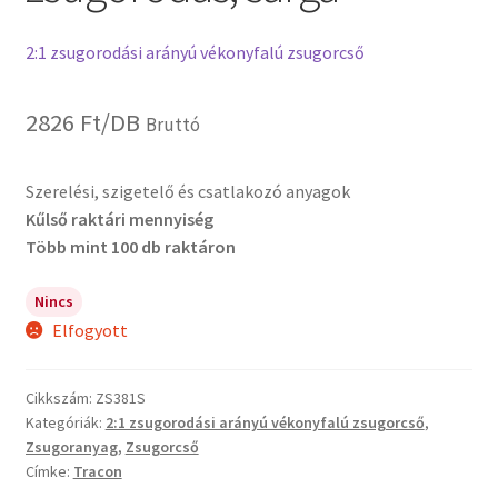
2:1 zsugorodási arányú vékonyfalú zsugorcső
2826
Ft
/DB
Bruttó
Szerelési, szigetelő és csatlakozó anyagok
Kűlső raktári mennyiség
Több mint 100 db raktáron
Nincs
Elfogyott
Cikkszám:
ZS381S
Kategóriák:
2:1 zsugorodási arányú vékonyfalú zsugorcső
,
Zsugoranyag
,
Zsugorcső
Címke:
Tracon