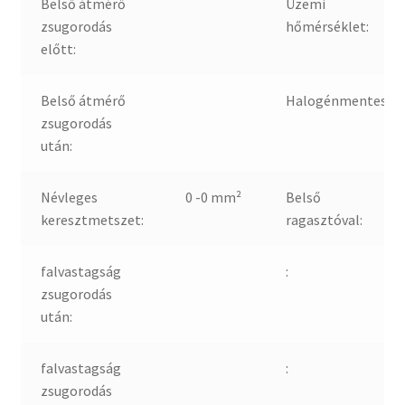
Belső átmérő
Üzemi
zsugorodás
hőmérséklet:
előtt:
Belső átmérő
Halogénmentes:
zsugorodás
után:
Névleges
0 -0 mm²
Belső
keresztmetszet:
ragasztóval:
falvastagság
:
zsugorodás
után:
falvastagság
:
zsugorodás