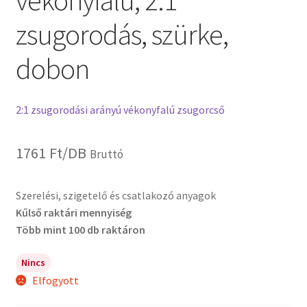
vékonyfalú, 2:1
zsugorodás, szürke,
dobon
2:1 zsugorodási arányú vékonyfalú zsugorcső
1761
Ft
/DB
Bruttó
Szerelési, szigetelő és csatlakozó anyagok
Kűlső raktári mennyiség
Több mint 100 db raktáron
Nincs
Elfogyott