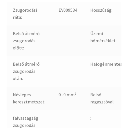
Zsugorodási
EV009534
Hosszúság:
ráta:
Belső átmérő
Üzemi
zsugorodás
hőmérséklet:
előtt:
Belső átmérő
Halogénmentes:
zsugorodás
után:
Névleges
0 -0 mm²
Belső
keresztmetszet:
ragasztóval:
falvastagság
:
zsugorodás