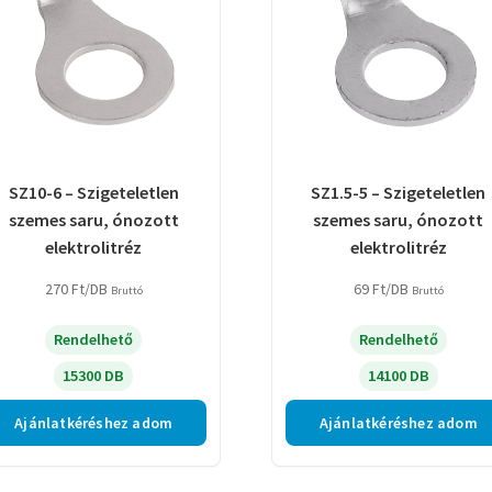
SZ10-6 – Szigeteletlen
SZ1.5-5 – Szigeteletlen
szemes saru, ónozott
szemes saru, ónozott
elektrolitréz
elektrolitréz
270
Ft
/DB
69
Ft
/DB
Bruttó
Bruttó
Rendelhető
Rendelhető
15300 DB
14100 DB
Ajánlatkéréshez adom
Ajánlatkéréshez adom