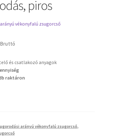
odás, piros
 arányú vékonyfalú zsugorcső
Bruttó
etelő és csatlakozó anyagok
mennyiség
db raktáron
sugorodási arányú vékonyfalú zsugorcső
,
ugorcső