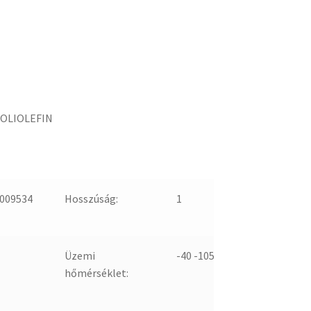
POLIOLEFIN
009534
Hosszúság:
1
Üzemi
-40 -105
hőmérséklet: