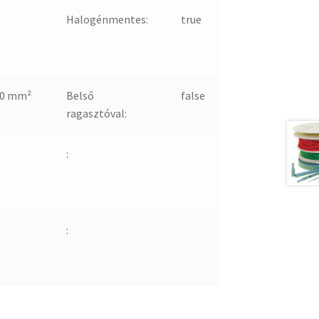
Halogénmentes:
true
-0 mm²
Belső
false
ragasztóval:
:
: