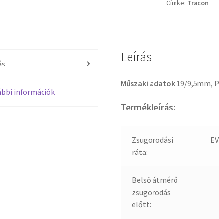
Címke:
Tracon
Leírás
ás
Műszaki adatok
19/9,5mm, 
bbi információk
Termékleírás:
Zsugorodási
EV
ráta:
Belső átmérő
zsugorodás
előtt: