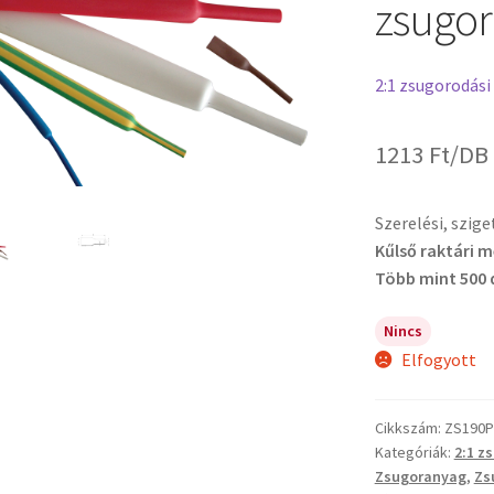
zsugor
2:1 zsugorodási
1213
Ft
/DB
Szerelési, szig
Kűlső raktári 
Több mint 500 
Nincs
Elfogyott
Cikkszám:
ZS190P
Kategóriák:
2:1 z
Zsugoranyag
,
Zs