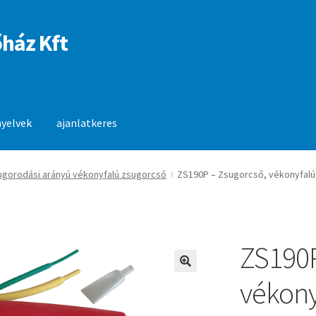
ház Kft
nyelvek
ajanlatkeres
anlatkeres
sugorodási arányú vékonyfalú zsugorcső
ZS190P – Zsugorcső, vékonyfalú,
ZS190P
🔍
vékony