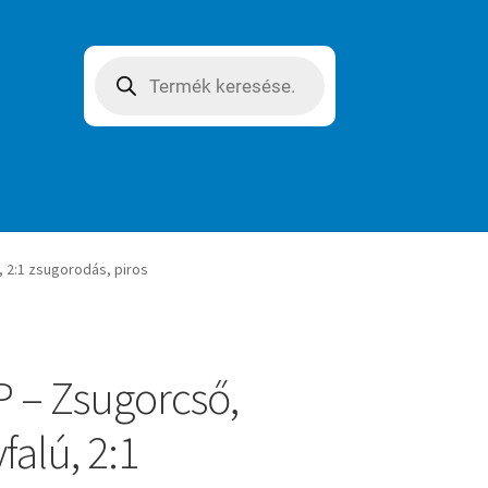
Products
search
 2:1 zsugorodás, piros
 – Zsugorcső,
falú, 2:1