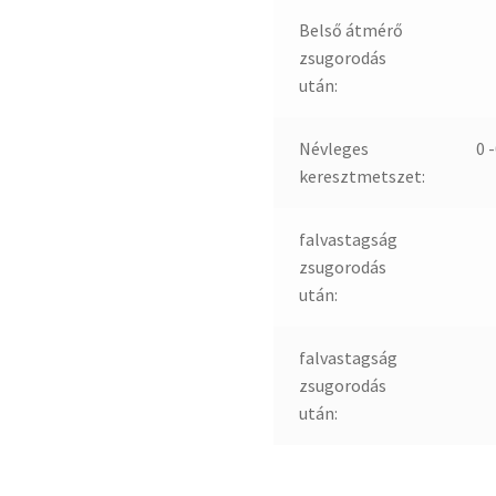
Belső átmérő
zsugorodás
után:
Névleges
0 
keresztmetszet:
falvastagság
zsugorodás
után:
falvastagság
zsugorodás
után: