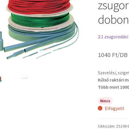
zsugor
dobon
2:1 zsugorodási
1040
Ft
/DB
Szerelési, szig
Kűlső raktári 
Több mint 1000
Nincs
Elfogyott
Cikkszám:
ZS190-