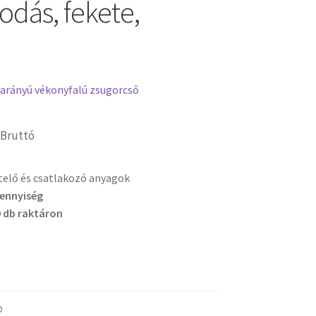
odás, fekete,
 arányú vékonyfalú zsugorcső
Bruttó
etelő és csatlakozó anyagok
mennyiség
 db raktáron
D