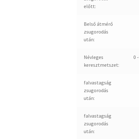
előtt:
Belső átmérő
zsugorodás
után:
Névleges
0 
keresztmetszet:
falvastagság
zsugorodás
után:
falvastagság
zsugorodás
után: