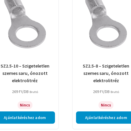
SZ2.5-10 – Szigeteletlen
SZ2.5-8 – Szigeteletlen
szemes saru, ónozott
szemes saru, ónozott
elektrolitréz
elektrolitréz
269
Ft
/DB
269
Ft
/DB
Bruttó
Bruttó
Nincs
Nincs
Ajánlatkéréshez adom
Ajánlatkéréshez adom