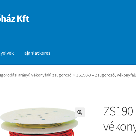
ház Kft
nyelvek
ajanlatkeres
anlatkeres
sugorodási arányú vékonyfalú zsugorcső
ZS190-D – Zsugorcső, vékonyfalú
ZS190-
🔍
vékony