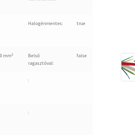
Halogénmentes:
true
-0 mm²
Belső
false
ragasztóval:
:
: