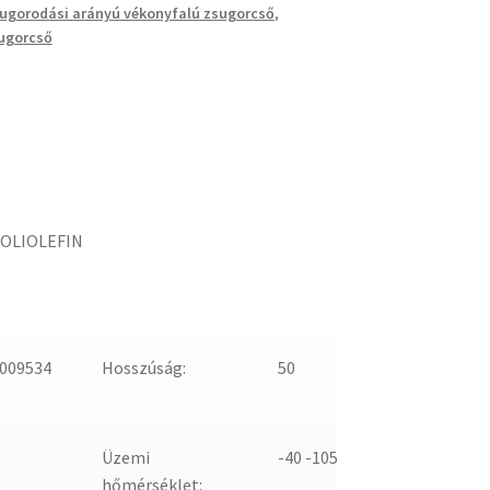
sugorodási arányú vékonyfalú zsugorcső
,
ugorcső
POLIOLEFIN
009534
Hosszúság:
50
Üzemi
-40 -105
hőmérséklet: