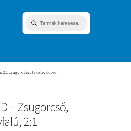
Products
search
, 2:1 zsugorodás, fekete, dobon
D – Zsugorcső,
falú, 2:1