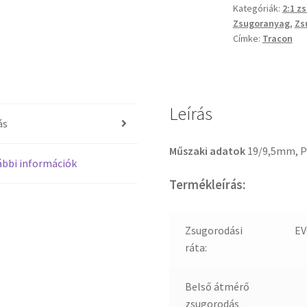
Kategóriák:
2:1 z
Zsugoranyag
,
Zs
Címke:
Tracon
Leírás
ás
Műszaki adatok
19/9,5mm, 
bbi információk
Termékleírás:
Zsugorodási
EV
ráta:
Belső átmérő
zsugorodás