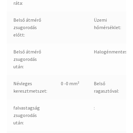
ráta:
Belső átmérő
Üzemi
zsugorodás
hőmérséklet:
előtt:
Belső átmérő
Halogénmentes:
zsugorodás
után:
Névleges
0 -0 mm²
Belső
keresztmetszet:
ragasztóval:
falvastagság
:
zsugorodás
után: