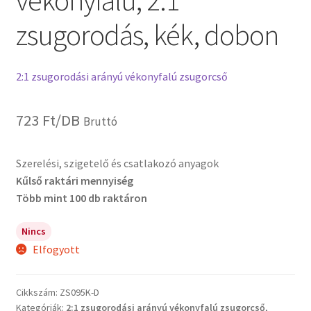
vékonyfalú, 2:1
zsugorodás, kék, dobon
2:1 zsugorodási arányú vékonyfalú zsugorcső
723
Ft
/DB
Bruttó
Szerelési, szigetelő és csatlakozó anyagok
Kűlső raktári mennyiség
Több mint 100 db raktáron
Nincs
Elfogyott
Cikkszám:
ZS095K-D
Kategóriák:
2:1 zsugorodási arányú vékonyfalú zsugorcső
,