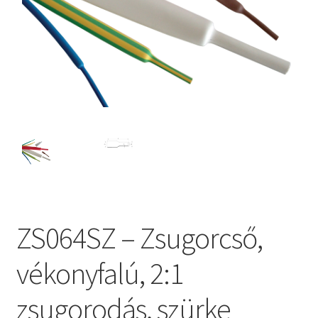
ZS064SZ – Zsugorcső,
vékonyfalú, 2:1
zsugorodás, szürke