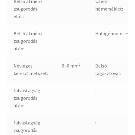
Belső átmérő
Üzemi
zsugorodás
hőmérséklet:
előtt:
Belső átmérő
Halogénmentes:
zsugorodás
után:
Névleges
0 -0 mm²
Belső
keresztmetszet:
ragasztóval:
falvastagság
:
zsugorodás
után:
falvastagság
:
zsugorodás