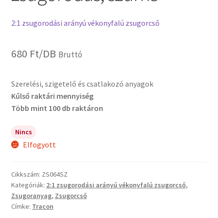
2:1 zsugorodási arányú vékonyfalú zsugorcső
680
Ft
/DB
Bruttó
Szerelési, szigetelő és csatlakozó anyagok
Kűlső raktári mennyiség
Több mint 100 db raktáron
Nincs
Elfogyott
Cikkszám:
ZS064SZ
Kategóriák:
2:1 zsugorodási arányú vékonyfalú zsugorcső
,
Zsugoranyag
,
Zsugorcső
Címke:
Tracon