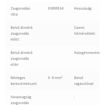
Zsugorodási
EV009534
Hosszúság:
ráta:
Belső átmérő
Üzemi
zsugorodás
hőmérséklet:
előtt:
Belső átmérő
Halogénmentes:
zsugorodás
után:
Névleges
0 -0 mm²
Belső
keresztmetszet:
ragasztóval:
falvastagság
:
zsugorodás