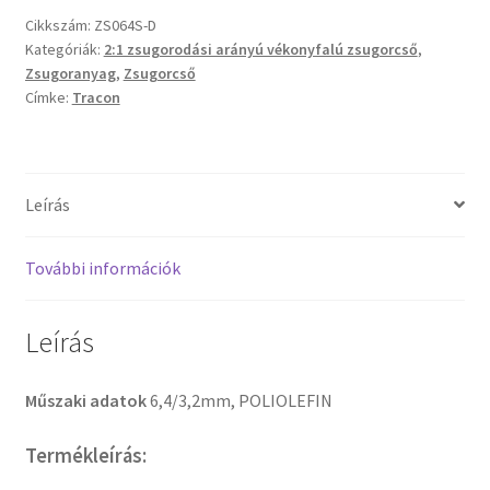
Cikkszám:
ZS064S-D
Kategóriák:
2:1 zsugorodási arányú vékonyfalú zsugorcső
,
Zsugoranyag
,
Zsugorcső
Címke:
Tracon
Leírás
További információk
Leírás
Műszaki adatok
6,4/3,2mm, POLIOLEFIN
Termékleírás: