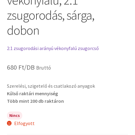
vékonyfalú, 2:1
zsugorodás, sárga,
dobon
2:1 zsugorodási arányú vékonyfalú zsugorcső
680
Ft
/DB
Bruttó
Szerelési, szigetelő és csatlakozó anyagok
Kűlső raktári mennyiség
Több mint 200 db raktáron
Nincs
Elfogyott