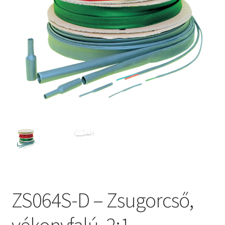
ZS064S-D – Zsugorcső,