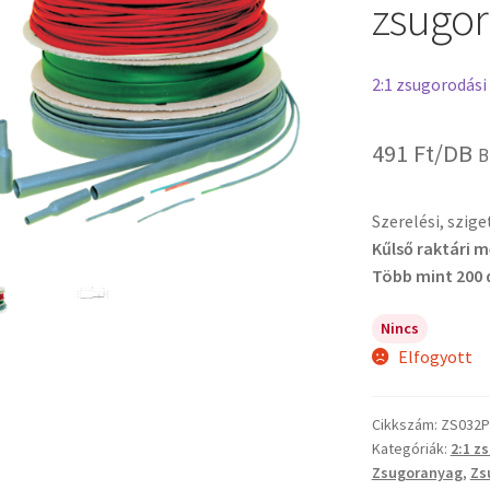
zsugor
2:1 zsugorodási
491
Ft
/DB
B
Szerelési, szig
Kűlső raktári 
Több mint 200 
Nincs
Elfogyott
Cikkszám:
ZS032P
Kategóriák:
2:1 z
Zsugoranyag
,
Zs