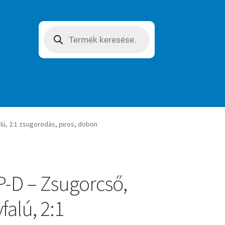
Products
search
ú, 2:1 zsugorodás, piros, dobon
-D – Zsugorcső,
falú, 2:1