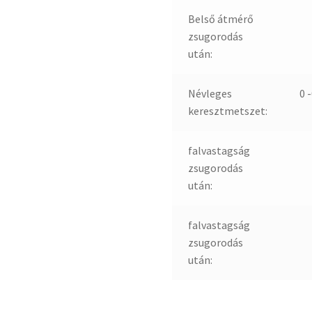
Belső átmérő
zsugorodás
után:
Névleges
0 
keresztmetszet:
falvastagság
zsugorodás
után:
falvastagság
zsugorodás
után: