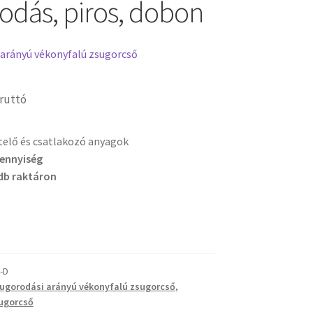
odás, piros, dobon
 arányú vékonyfalú zsugorcső
ruttó
etelő és csatlakozó anyagok
mennyiség
db raktáron
-D
sugorodási arányú vékonyfalú zsugorcső
,
ugorcső