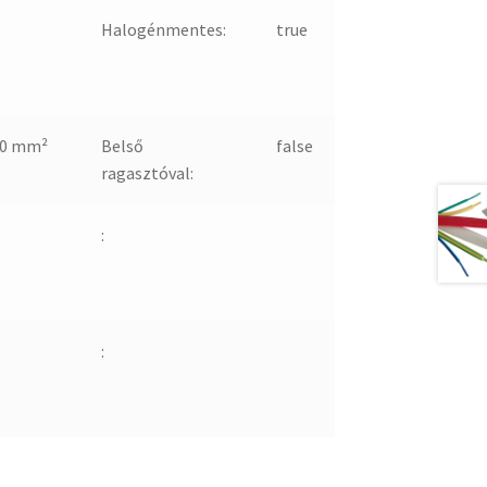
Halogénmentes:
true
-0 mm²
Belső
false
ragasztóval:
:
: