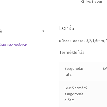
Címke:
Tracon
Leírás
ás
Műszaki adatok
3,2/1,6mm,
bbi információk
Termékleírás:
Zsugorodási
EV
ráta:
Belső átmérő
zsugorodás
előtt: