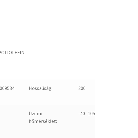
 POLIOLEFIN
009534
Hosszúság:
200
Üzemi
-40 -105
hőmérséklet: