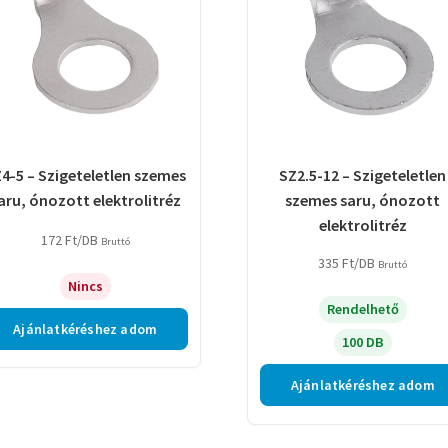
4-5 – Szigeteletlen szemes
SZ2.5-12 – Szigeteletlen
aru, ónozott elektrolitréz
szemes saru, ónozott
elektrolitréz
172
Ft
/DB
Bruttó
335
Ft
/DB
Bruttó
Nincs
Rendelhető
Ajánlatkéréshez adom
100 DB
Ajánlatkéréshez adom