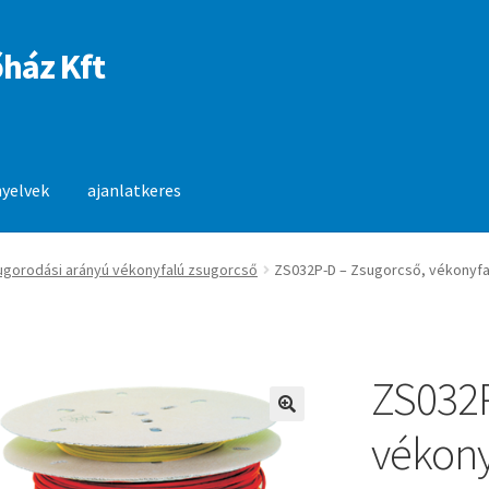
ház Kft
nyelvek
ajanlatkeres
anlatkeres
sugorodási arányú vékonyfalú zsugorcső
ZS032P-D – Zsugorcső, vékonyfal
ZS032P
🔍
vékony