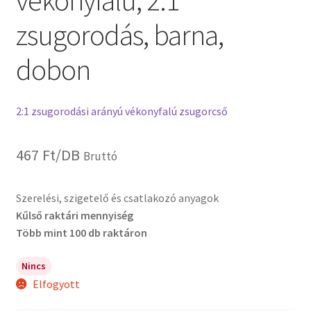
vékonyfalú, 2:1
zsugorodás, barna,
dobon
2:1 zsugorodási arányú vékonyfalú zsugorcső
467
Ft
/DB
Bruttó
Szerelési, szigetelő és csatlakozó anyagok
Kűlső raktári mennyiség
Több mint 100 db raktáron
Nincs
Elfogyott