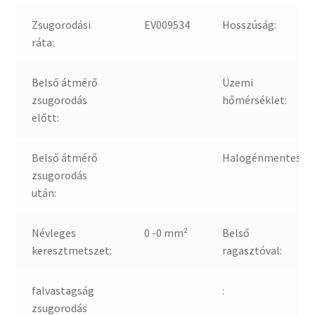
Zsugorodási
EV009534
Hosszúság:
ráta:
Belső átmérő
Üzemi
zsugorodás
hőmérséklet:
előtt:
Belső átmérő
Halogénmentes:
zsugorodás
után:
Névleges
0 -0 mm²
Belső
keresztmetszet:
ragasztóval:
falvastagság
:
zsugorodás