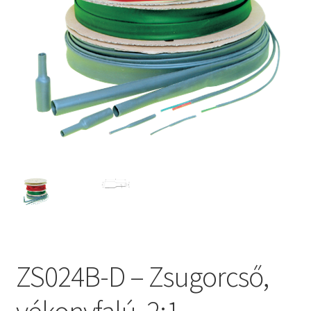
ZS024B-D – Zsugorcső,