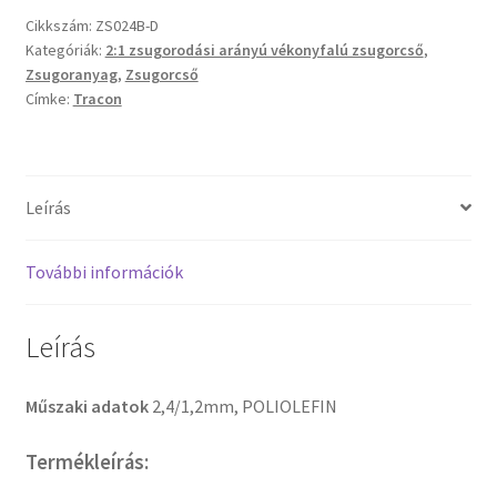
Cikkszám:
ZS024B-D
Kategóriák:
2:1 zsugorodási arányú vékonyfalú zsugorcső
,
Zsugoranyag
,
Zsugorcső
Címke:
Tracon
Leírás
További információk
Leírás
Műszaki adatok
2,4/1,2mm, POLIOLEFIN
Termékleírás: