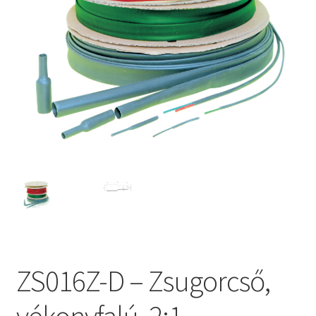
ZS016Z-D – Zsugorcső,