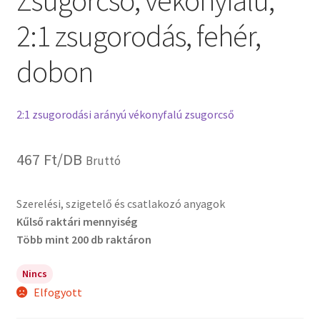
Zsugorcső, vékonyfalú,
2:1 zsugorodás, fehér,
dobon
2:1 zsugorodási arányú vékonyfalú zsugorcső
467
Ft
/DB
Bruttó
Szerelési, szigetelő és csatlakozó anyagok
Kűlső raktári mennyiség
Több mint 200 db raktáron
Nincs
Elfogyott