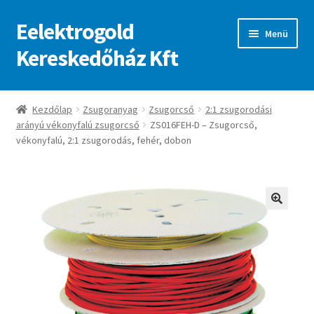
Eelektrogold
Ugrás
Kilépés
Menü
a
a
Kereskedőház Kft
navigációhoz
tartalomba
Kezdőlap
Kezdőlap
Zsugoranyag
Zsugorcső
2:1 zsugorodási
arányú vékonyfalú zsugorcső
ZS016FEH-D – Zsugorcső,
A fiókom
vékonyfalú, 2:1 zsugorodás, fehér, dobon
Adatvédelmi irányelvek
ajanlatkeres
🔍