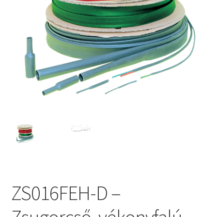
ZS016FEH-D –