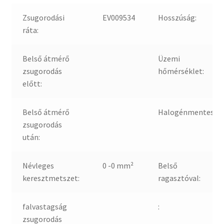
Zsugorodási
EV009534
Hosszúság:
ráta:
Belső átmérő
Üzemi
zsugorodás
hőmérséklet:
előtt:
Belső átmérő
Halogénmentes:
zsugorodás
után:
Névleges
0 -0 mm²
Belső
keresztmetszet:
ragasztóval:
falvastagság
:
zsugorodás