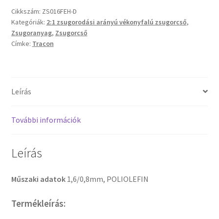
Cikkszám:
ZS016FEH-D
Kategóriák:
2:1 zsugorodási arányú vékonyfalú zsugorcső
,
Zsugoranyag
,
Zsugorcső
Címke:
Tracon
Leírás
További információk
Leírás
Műszaki adatok
1,6/0,8mm, POLIOLEFIN
Termékleírás: